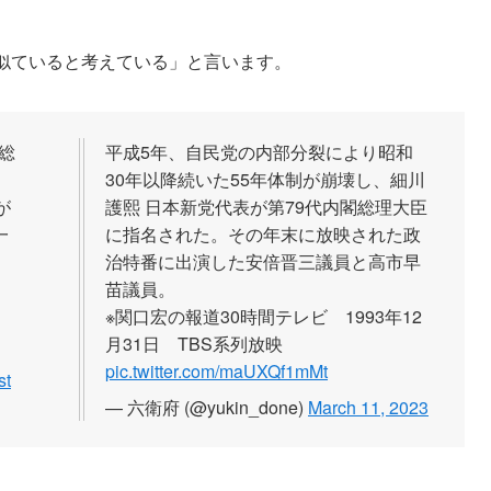
に似ていると考えている」と言います。
総
平成5年、自民党の内部分裂により昭和
る
30年以降続いた55年体制が崩壊し、細川
が
護熙 日本新党代表が第79代内閣総理大臣
一
に指名された。その年末に放映された政
。
治特番に出演した安倍晋三議員と高市早
苗議員。
※関口宏の報道30時間テレビ 1993年12
月31日 TBS系列放映
pic.twitter.com/maUXQf1mMt
st
— 六衛府 (@yukin_done)
March 11, 2023