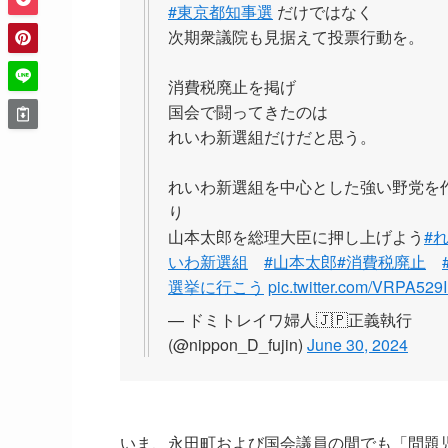
#東京都知事選
だけではなく
次期衆議院も見据えて投票行動を。
消費税廃止を掲げ
国会で闘ってきたのは
れいわ新選組だけだと思う。
れいわ新選組を中心とした強い野党を
り
山本太郎を総理大臣に押し上げよう
#
いわ新選組
#山本太郎
#消費税廃止
選挙に行こう
pic.twitter.com/VRPA529I
— ドミトレイワ婦人🇯🇵正義執行
(@nippon_D_fujin)
June 30, 2024
いま、永田町および国会議員の間でも「問題