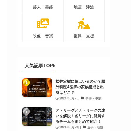
芸人・芸能
地震・津波
映像・音楽
復興・支援
人気記事TOP5
松井宏樹に嫁はいるのか？脳
外科医A医師の家族構成と出
身はどこ？
2024年5月7日
事件・事故
ア・リーグとナ・リーグの違
いを解説！各リーグに所属す
るチームもまとめて紹介！
2024年3月23日
選手・競技