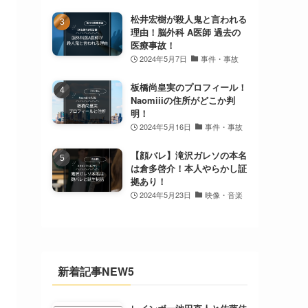
松井宏樹が殺人鬼と言われる
理由！脳外科 A医師 過去の
医療事故！
2024年5月7日
事件・事故
板橋尚皇実のプロフィール！
Naomiiiの住所がどこか判
明！
2024年5月16日
事件・事故
【顔バレ】滝沢ガレソの本名
は倉多啓介！本人やらかし証
拠あり！
2024年5月23日
映像・音楽
新着記事NEW5