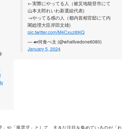
←実際にやってる人（被災地能登市にて
山本太郎れいわ新選組代表)
→やってる感の人（都内首相官邸にて内
閣総理大臣岸田文雄)
pic.twitter.com/M4Cxuz89jQ
— 🍛何食べ太 (@whatIvedone6080)
January 5, 2024
作
れ
#
Iv
児」や「風雲児」として、大きな注目を集めているのが「れ