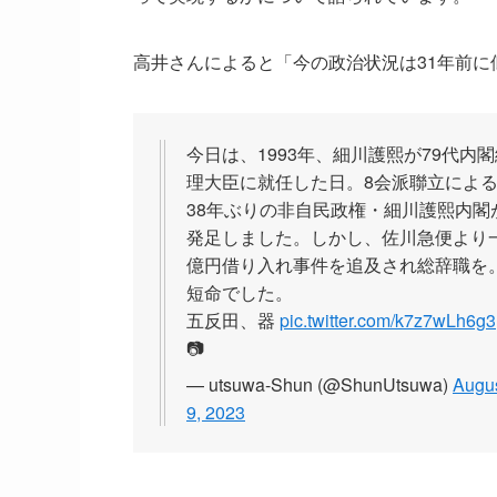
高井さんによると「今の政治状況は31年前
今日は、1993年、細川護熙が79代内閣
理大臣に就任した日。8会派聯立によ
38年ぶりの非自民政権・細川護熙内閣
発足しました。しかし、佐川急便より
億円借り入れ事件を追及され総辞職を
短命でした。
五反田、器
pic.twitter.com/k7z7wLh6g3
📷
— utsuwa-Shun (@ShunUtsuwa)
Augu
9, 2023