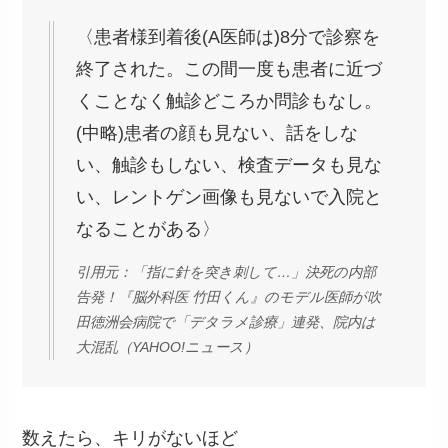
〈患者様到着後(A医師は)8分で診察を
終了された。この間一度も患者に近づ
くことなく触診どころか問診もなし。
(中略)患者の顔も見ない、話をしな
い、触診もしない、検査データも見な
い、レントゲン画像も見ないで入院と
なることがある〉
引用元：「指に針を突き刺して…」決死の内部
告発！『脳外科医 竹田くん』のモデル医師が吹
田徳洲会病院で「デタラメ診療」連発、院内は
大混乱（YAHOO!ニュース）
数えたら、キリがないほど