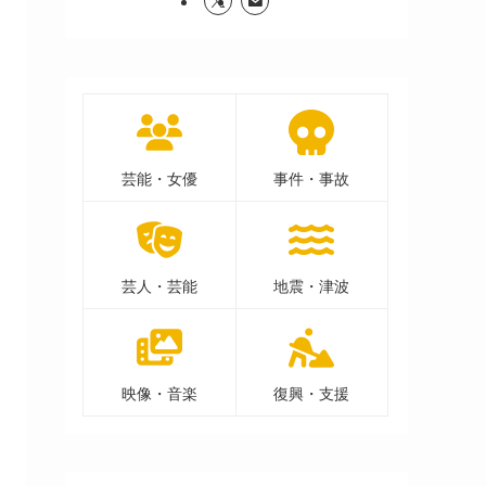
芸能・女優
事件・事故
芸人・芸能
地震・津波
映像・音楽
復興・支援