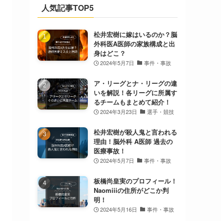
人気記事TOP5
松井宏樹に嫁はいるのか？脳
外科医A医師の家族構成と出
身はどこ？
2024年5月7日
事件・事故
ア・リーグとナ・リーグの違
いを解説！各リーグに所属す
るチームもまとめて紹介！
2024年3月23日
選手・競技
松井宏樹が殺人鬼と言われる
理由！脳外科 A医師 過去の
医療事故！
2024年5月7日
事件・事故
板橋尚皇実のプロフィール！
Naomiiiの住所がどこか判
明！
2024年5月16日
事件・事故