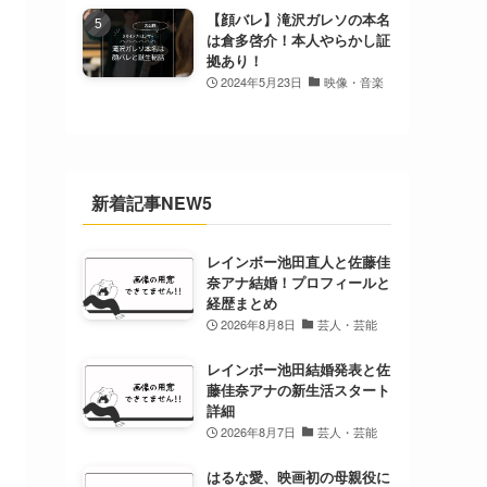
【顔バレ】滝沢ガレソの本名
は倉多啓介！本人やらかし証
拠あり！
2024年5月23日
映像・音楽
新着記事NEW5
レインボー池田直人と佐藤佳
奈アナ結婚！プロフィールと
経歴まとめ
2026年8月8日
芸人・芸能
レインボー池田結婚発表と佐
藤佳奈アナの新生活スタート
詳細
2026年8月7日
芸人・芸能
はるな愛、映画初の母親役に