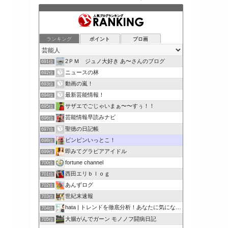
ランキング
ポイント
ブロ画
2ＰＭ ジュノ大好き あ〜さんのブログ
691位
ニュースの林
692位
動画の嵐！
693位
最新芸能情報！
694位
サザエでごじゃいまぁ〜〜すぅ！！
695位
芸能情報早読みナビ
696位
聖徳の日記帳
697位
ビンビンいっとこ！
698位
即みてグラビアアイドル
699位
fortune channel
700位
西田エリｂｌｏｇ
701位
あんずログ
702位
世紀末速報
703位
hata | トレンドを徹底分析！あなたに気になるここで解決
704位
大腸がんでガーン モノノフ闘病日記
705位