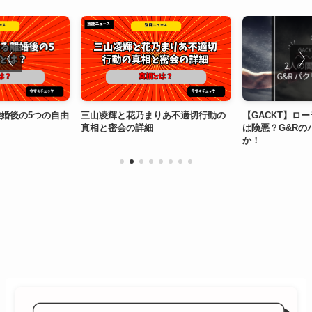
婚後の5つの自由
三山凌輝と花乃まりあ不適切行動の
【GACKT】ロ
真相と密会の詳細
は険悪？G&Rの
か！