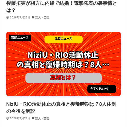
後藤拓実が相方に内緒で結婚！電撃発表の裏事情と
は？
2026年7月29日
芸人・芸能
NiziU・RIO活動休止の真相と復帰時期は？8人体制
の今後を解説
2026年7月28日
芸人・芸能