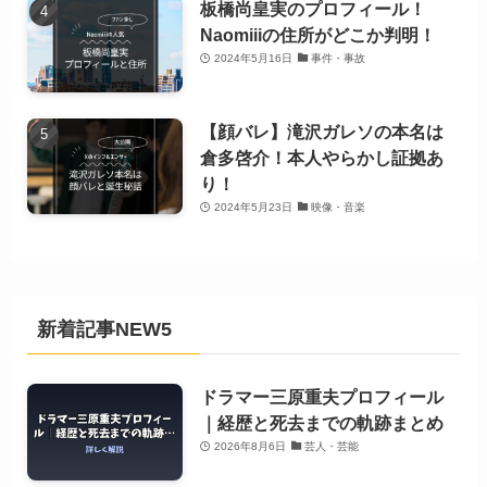
板橋尚皇実のプロフィール！
Naomiiiの住所がどこか判明！
2024年5月16日
事件・事故
【顔バレ】滝沢ガレソの本名は
倉多啓介！本人やらかし証拠あ
り！
2024年5月23日
映像・音楽
新着記事NEW5
ドラマー三原重夫プロフィール
｜経歴と死去までの軌跡まとめ
2026年8月6日
芸人・芸能