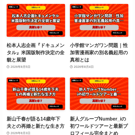
松本人志企画『ドキュメン
小学館マンガワン問題｜性
タル』米国版制作決定の全
加害漫画家の別名義起用の
貌と展望
真相とは
2026年8月5日
2026年8月4日
新山千春が語る14歳年下
新人グループNumber_iの
夫との再婚と新たな生き方
初ワールドツアーと最新プ
ロフィール完全まとめ
2026年8月3日