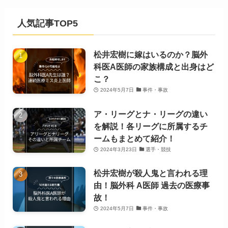
人気記事TOP5
松井宏樹に嫁はいるのか？脳外
科医A医師の家族構成と出身はど
こ？
2024年5月7日
事件・事故
ア・リーグとナ・リーグの違い
を解説！各リーグに所属するチ
ームもまとめて紹介！
2024年3月23日
選手・競技
松井宏樹が殺人鬼と言われる理
由！脳外科 A医師 過去の医療事
故！
2024年5月7日
事件・事故