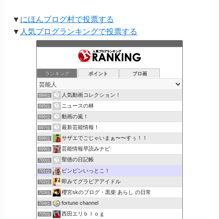
▼
にほんブログ村で投票する
▼
人気ブログランキングで投票する
ランキング
ポイント
ブロ画
人気動画コレクション！
694位
ニュースの林
695位
動画の嵐！
696位
最新芸能情報！
697位
サザエでごじゃいまぁ〜〜すぅ！！
698位
芸能情報早読みナビ
699位
聖徳の日記帳
700位
ビンビンいっとこ！
701位
即みてグラビアアイドル
702位
櫻宮skのブログ・黒柴 あらし の日常
703位
fortune channel
704位
西田エリｂｌｏｇ
705位