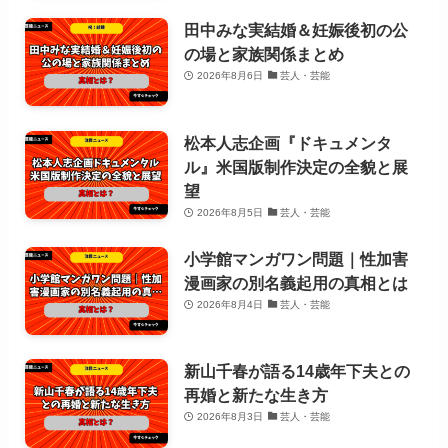
田中みな実結婚＆妊娠後初の公
の場と家族関係まとめ
2026年8月6日
芸人・芸能
松本人志企画『ドキュメンタ
ル』米国版制作決定の全貌と展
望
2026年8月5日
芸人・芸能
小学館マンガワン問題｜性加害
漫画家の別名義起用の真相とは
2026年8月4日
芸人・芸能
新山千春が語る14歳年下夫との
再婚と新たな生き方
2026年8月3日
芸人・芸能