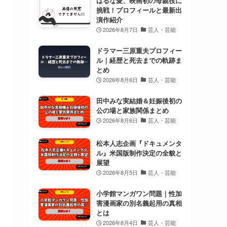
はるな愛、映画初の母親役に
挑戦！プロフィールと最新出
演作紹介
2026年8月7日
芸人・芸能
ドラマー三原重夫プロフィー
ル｜経歴と死去までの軌跡ま
とめ
2026年8月6日
芸人・芸能
田中みな実結婚＆妊娠後初の
公の場と家族関係まとめ
2026年8月6日
芸人・芸能
松本人志企画『ドキュメンタ
ル』米国版制作決定の全貌と
展望
2026年8月5日
芸人・芸能
小学館マンガワン問題｜性加
害漫画家の別名義起用の真相
とは
2026年8月4日
芸人・芸能