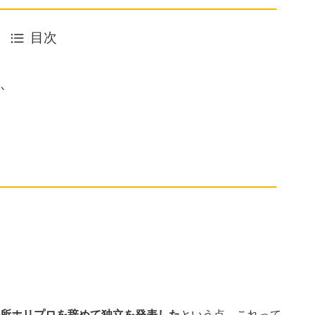
目次
か
事務所ホリプロを辞めて独立を発表した
という点。これって、