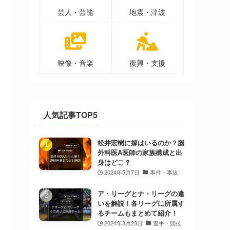
芸人・芸能
地震・津波
映像・音楽
復興・支援
人気記事TOP5
松井宏樹に嫁はいるのか？脳
外科医A医師の家族構成と出
身はどこ？
2024年5月7日
事件・事故
ア・リーグとナ・リーグの違
いを解説！各リーグに所属す
るチームもまとめて紹介！
2024年3月23日
選手・競技