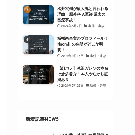
松井宏樹が殺人鬼と言われる
理由！脳外科 A医師 過去の
医療事故！
2024年5月7日
事件・事故
板橋尚皇実のプロフィール！
Naomiiiの住所がどこか判
明！
2024年5月16日
事件・事故
【顔バレ】滝沢ガレソの本名
は倉多啓介！本人やらかし証
拠あり！
2024年5月23日
映像・音楽
新着記事NEW5