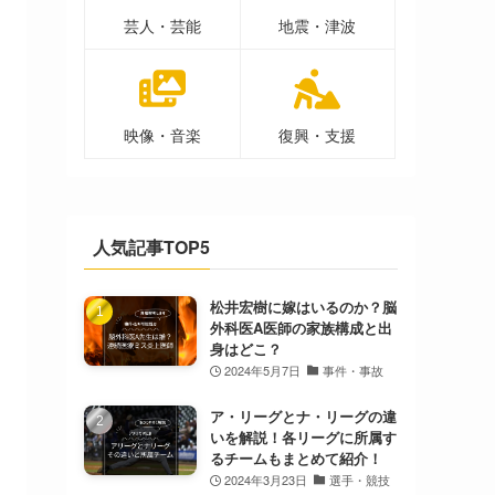
芸人・芸能
地震・津波
映像・音楽
復興・支援
人気記事TOP5
松井宏樹に嫁はいるのか？脳
外科医A医師の家族構成と出
身はどこ？
2024年5月7日
事件・事故
ア・リーグとナ・リーグの違
いを解説！各リーグに所属す
るチームもまとめて紹介！
2024年3月23日
選手・競技