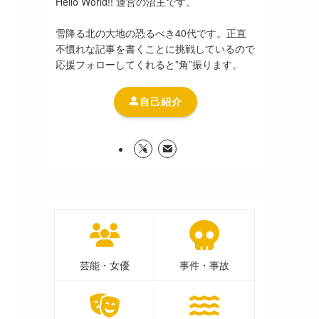
Hello World!! 運営の沼主です。
雪降る北の大地の恐るべき40代です。正直
不慣れな記事を書くことに挑戦しているので
応援フォローしてくれると”角”振ります。
自己紹介
芸能・女優
事件・事故