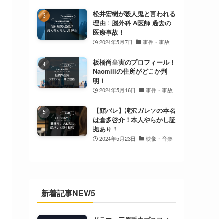
松井宏樹が殺人鬼と言われる
理由！脳外科 A医師 過去の
医療事故！
2024年5月7日
事件・事故
板橋尚皇実のプロフィール！
Naomiiiの住所がどこか判
明！
2024年5月16日
事件・事故
【顔バレ】滝沢ガレソの本名
は倉多啓介！本人やらかし証
拠あり！
2024年5月23日
映像・音楽
新着記事NEW5