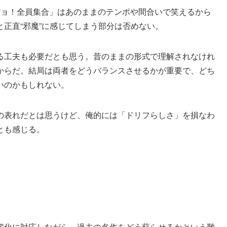
だョ！全員集合」はあのままのテンポや間合いで笑えるから
正直“邪魔”に感じてしまう部分は否めない。
る工夫も必要だとも思う。昔のままの形式で理解されなけれ
からだ。結局は両者をどうバランスさせるかが重要で、どち
いのかもしれない。
の表れだとは思うけど、俺的には「ドリフらしさ」を損なわ
とも感じる。
変化に対応しながら、過去の名作をどう蘇らせるかという難