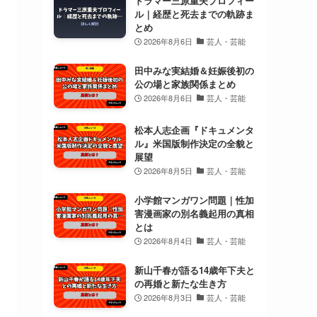
ドラマー三原重夫プロフィー
ル｜経歴と死去までの軌跡ま
とめ
2026年8月6日
芸人・芸能
田中みな実結婚＆妊娠後初の
公の場と家族関係まとめ
2026年8月6日
芸人・芸能
松本人志企画『ドキュメンタ
ル』米国版制作決定の全貌と
展望
2026年8月5日
芸人・芸能
小学館マンガワン問題｜性加
害漫画家の別名義起用の真相
とは
2026年8月4日
芸人・芸能
新山千春が語る14歳年下夫と
の再婚と新たな生き方
2026年8月3日
芸人・芸能