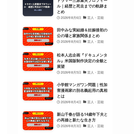
ドラマー三原重夫プロフィー
ル｜経歴と死去までの軌跡ま
とめ
2026年8月6日
芸人・芸能
田中みな実結婚＆妊娠後初の
公の場と家族関係まとめ
2026年8月6日
芸人・芸能
松本人志企画『ドキュメンタ
ル』米国版制作決定の全貌と
展望
2026年8月5日
芸人・芸能
小学館マンガワン問題｜性加
害漫画家の別名義起用の真相
とは
2026年8月4日
芸人・芸能
新山千春が語る14歳年下夫と
の再婚と新たな生き方
2026年8月3日
芸人・芸能