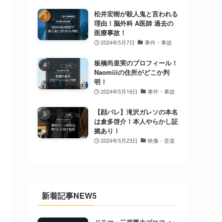
松井宏樹が殺人鬼と言われる
理由！脳外科 A医師 過去の
医療事故！
2024年5月7日
事件・事故
板橋尚皇実のプロフィール！
Naomiiiの住所がどこか判
明！
2024年5月16日
事件・事故
【顔バレ】滝沢ガレソの本名
は倉多啓介！本人やらかし証
拠あり！
2024年5月23日
映像・音楽
新着記事NEW5