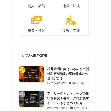
芸人・芸能
地震・津波
映像・音楽
復興・支援
人気記事TOP5
松井宏樹に嫁はいるのか？脳
外科医A医師の家族構成と出
身はどこ？
2024年5月7日
事件・事故
ア・リーグとナ・リーグの違
いを解説！各リーグに所属す
るチームもまとめて紹介！
2024年3月23日
選手・競技