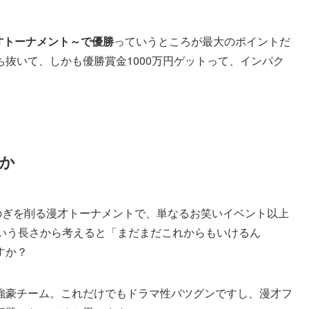
漫才トーナメント～で優勝
っていうところが最大のポイントだ
抜いて、しかも優勝賞金1000万円ゲットって、インパク
か
がしのぎを削る漫才トーナメントで、単なるお笑いイベント以上
という長さから考えると「まだまだこれからもいけるん
すか？
強豪チーム。これだけでもドラマ性バツグンですし、漫才フ