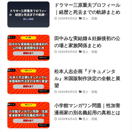
ドラマー三原重夫プロフィール
｜経歴と死去までの軌跡まとめ
2026年8月6日
芸人・芸能
田中みな実結婚＆妊娠後初の公
の場と家族関係まとめ
2026年8月6日
芸人・芸能
松本人志企画『ドキュメンタ
ル』米国版制作決定の全貌と展
望
2026年8月5日
芸人・芸能
小学館マンガワン問題｜性加害
漫画家の別名義起用の真相とは
2026年8月4日
芸人・芸能