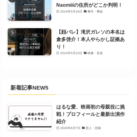
Naomiiiの住所がどこか判明！
2024年5月16日
事件・事故
【顔バレ】滝沢ガレソの本名は
倉多啓介！本人やらかし証拠あ
り！
2024年5月23日
映像・音楽
新着記事NEW5
はるな愛、映画初の母親役に挑
戦！プロフィールと最新出演作
紹介
2026年8月7日
芸人・芸能