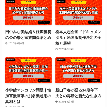
田中みな実結婚＆妊娠後初
松本人志企画『ドキュメン
の公の場と家族関係まとめ
タル』米国版制作決定の全
貌と展望
2026年8月6日
2026年8月5日
小学館マンガワン問題｜性
新山千春が語る14歳年下
加害漫画家の別名義起用の
夫との再婚と新たな生き方
真相とは
2026年8月3日