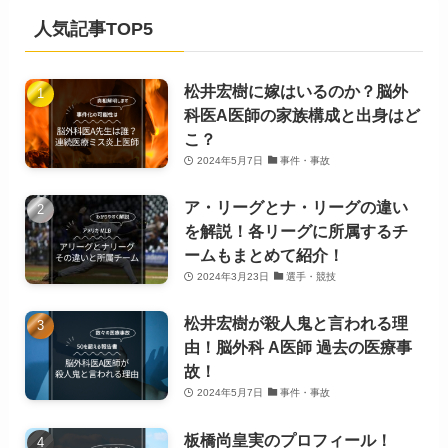
人気記事TOP5
松井宏樹に嫁はいるのか？脳外
科医A医師の家族構成と出身はど
こ？
2024年5月7日
事件・事故
ア・リーグとナ・リーグの違い
を解説！各リーグに所属するチ
ームもまとめて紹介！
2024年3月23日
選手・競技
松井宏樹が殺人鬼と言われる理
由！脳外科 A医師 過去の医療事
故！
2024年5月7日
事件・事故
板橋尚皇実のプロフィール！