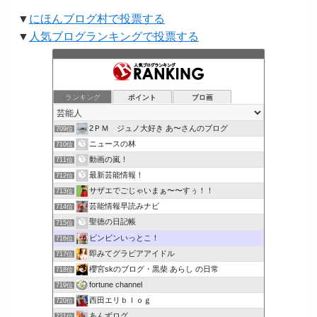
▼
にほんブログ村で投票する
▼
人気ブログランキングで投票する
ランキング
ポイント
ブロ画
2ＰＭ ジュノ大好き あ〜さんのブログ
709位
ニュースの林
710位
動画の嵐！
711位
最新芸能情報！
712位
サザエでごじゃいまぁ〜〜すぅ！！
713位
芸能情報早読みナビ
714位
聖徳の日記帳
715位
ビンビンいっとこ！
716位
即みてグラビアアイドル
717位
櫻宮skのブログ・黒柴 あらし の日常
718位
fortune channel
719位
西田エリｂｌｏｇ
720位
あんずログ
721位