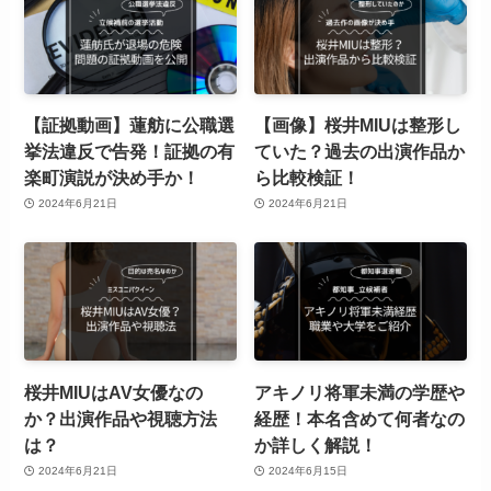
【証拠動画】蓮舫に公職選
【画像】桜井MIUは整形し
挙法違反で告発！証拠の有
ていた？過去の出演作品か
楽町演説が決め手か！
ら比較検証！
2024年6月21日
2024年6月21日
桜井MIUはAV女優なの
アキノリ将軍未満の学歴や
か？出演作品や視聴方法
経歴！本名含めて何者なの
は？
か詳しく解説！
2024年6月21日
2024年6月15日