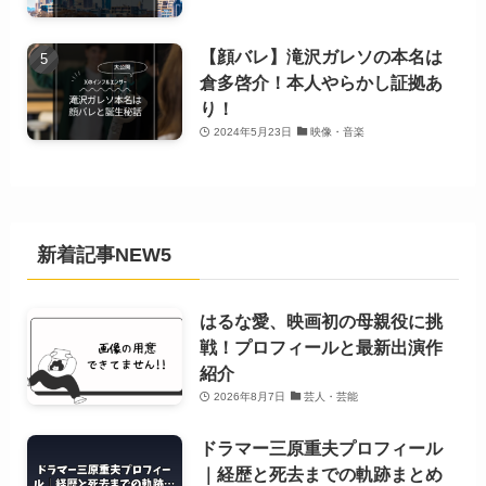
【顔バレ】滝沢ガレソの本名は
倉多啓介！本人やらかし証拠あ
り！
2024年5月23日
映像・音楽
新着記事NEW5
はるな愛、映画初の母親役に挑
戦！プロフィールと最新出演作
紹介
2026年8月7日
芸人・芸能
ドラマー三原重夫プロフィール
｜経歴と死去までの軌跡まとめ