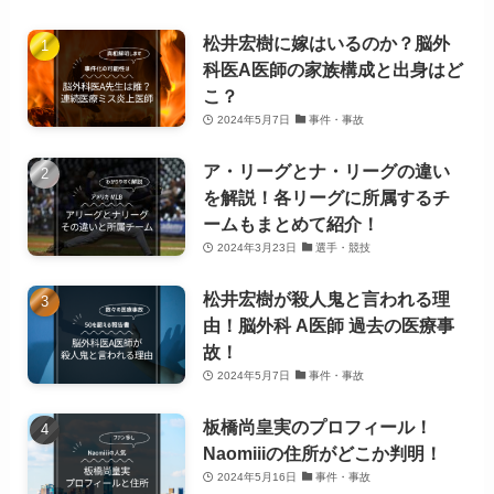
松井宏樹に嫁はいるのか？脳外
科医A医師の家族構成と出身はど
こ？
2024年5月7日
事件・事故
ア・リーグとナ・リーグの違い
を解説！各リーグに所属するチ
ームもまとめて紹介！
2024年3月23日
選手・競技
松井宏樹が殺人鬼と言われる理
由！脳外科 A医師 過去の医療事
故！
2024年5月7日
事件・事故
板橋尚皇実のプロフィール！
Naomiiiの住所がどこか判明！
2024年5月16日
事件・事故