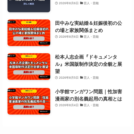
2026年8月6日
芸人・芸能
田中みな実結婚＆妊娠後初の公
の場と家族関係まとめ
2026年8月6日
芸人・芸能
松本人志企画『ドキュメンタ
ル』米国版制作決定の全貌と展
望
2026年8月5日
芸人・芸能
小学館マンガワン問題｜性加害
漫画家の別名義起用の真相とは
2026年8月4日
芸人・芸能