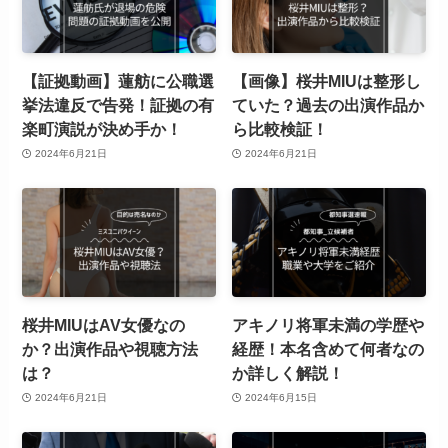
【証拠動画】蓮舫に公職選
【画像】桜井MIUは整形し
挙法違反で告発！証拠の有
ていた？過去の出演作品か
楽町演説が決め手か！
ら比較検証！
2024年6月21日
2024年6月21日
桜井MIUはAV女優なの
アキノリ将軍未満の学歴や
か？出演作品や視聴方法
経歴！本名含めて何者なの
は？
か詳しく解説！
2024年6月21日
2024年6月15日