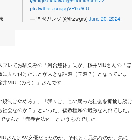
@migikatakawai
@chantichanti22
pic.twitter.com/pgVPiio9OJ
東
— 滝沢ガレソ (@tkzwgrs)
June 20, 2024
プレでお馴染みの「河合悠祐」氏が、桜井MIUさんの「ほ
板に貼り付けたことが大きな話題（問題？）となっていま
井MIU（みう）」さんです。
の規制はやめろ」、「我々は、この腐った社会を揶揄し続け
も社会なのか？」といった、複数種類の過激な内容でした。
枚でなんと「売春合法化」というものでした。
IUさんはAV女優だったのか、それとも元気なのか、気に