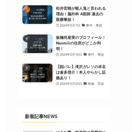
松井宏樹が殺人鬼と言われる
理由！脳外科 A医師 過去の
医療事故！
2024年5月7日
事件・事故
板橋尚皇実のプロフィール！
Naomiiiの住所がどこか判
明！
2024年5月16日
事件・事故
【顔バレ】滝沢ガレソの本名
は倉多啓介！本人やらかし証
拠あり！
2024年5月23日
映像・音楽
新着記事NEW5