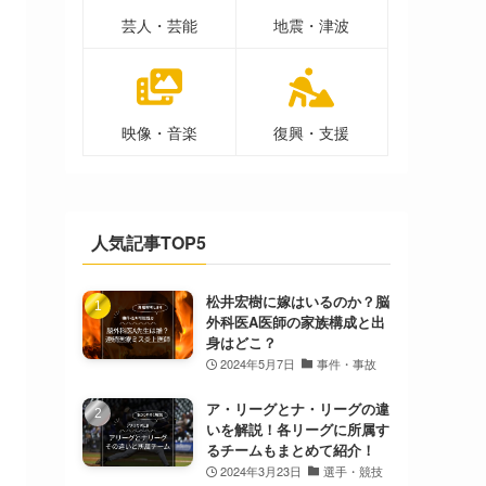
芸人・芸能
地震・津波
映像・音楽
復興・支援
人気記事TOP5
松井宏樹に嫁はいるのか？脳
外科医A医師の家族構成と出
身はどこ？
2024年5月7日
事件・事故
ア・リーグとナ・リーグの違
いを解説！各リーグに所属す
るチームもまとめて紹介！
2024年3月23日
選手・競技