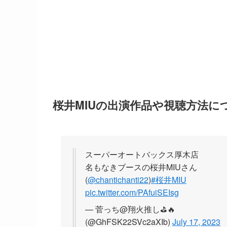
桜井MIUの出演作品や視聴方法に
スーパーオートバックス厚木店
名もなきブースの桜井MIUさん
(
@chantichanti22
)
#桜井MIU
pic.twitter.com/PAfuiSEIsg
— 菅っち@翔火推し⛳️🔥
(@GhFSK22SVc2aXIb)
July 17, 2023