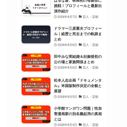
はるな愛、映画初の母親役に
挑戦！プロフィールと最新出
演作紹介
2026年8月7日
芸人・芸能
ドラマー三原重夫プロフィー
ル｜経歴と死去までの軌跡ま
とめ
2026年8月6日
芸人・芸能
田中みな実結婚＆妊娠後初の
公の場と家族関係まとめ
2026年8月6日
芸人・芸能
松本人志企画『ドキュメンタ
ル』米国版制作決定の全貌と
展望
2026年8月5日
芸人・芸能
小学館マンガワン問題｜性加
害漫画家の別名義起用の真相
とは
2026年8月4日
芸人・芸能