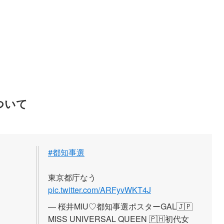
ついて
#都知事選
東京都庁なう
pic.twitter.com/ARFyvWKT4J
— 桜井MIU♡都知事選ポスターGAL🇯🇵
MISS UNIVERSAL QUEEN 🇵🇭初代女