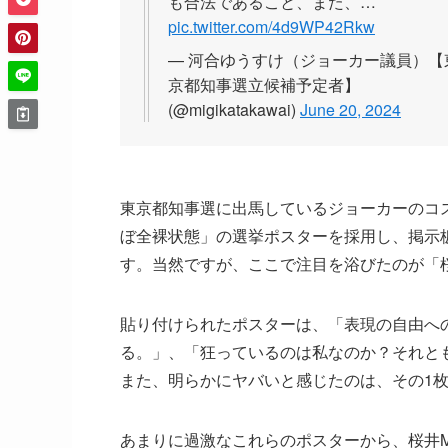
も合法であること、また、…
pic.twitter.com/4d9WP42Rkw
— 河合ゆうすけ（ジョーカー議員）【
京都知事選立候補予定者】
(@migikatakawai)
June 20, 2024
東京都知事選に出馬しているジョーカーのコス
ぼ全裸状態」の選挙ポスターを採用し、掲示
す。当然ですが、ここで注目を浴びたのが「桜
貼り付けられたポスターは、「表現の自由へ
る。」、「狂っているのは私なのか？それと
また、明らかにヤバいと感じたのは、その1
あまりに過激なこれらのポスターから、桜井M