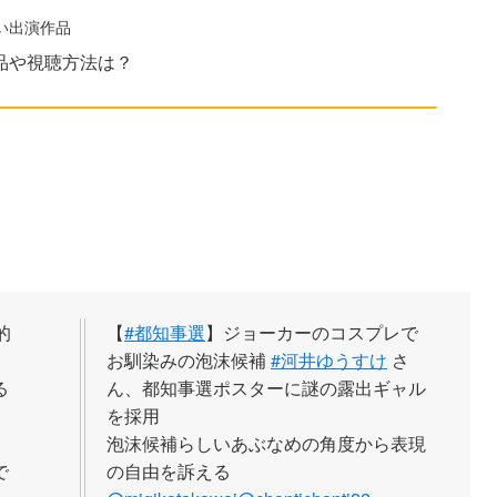
い出演作品
作品や視聴方法は？
的
【
#都知事選
】ジョーカーのコスプレで
、
お馴染みの泡沫候補
#河井ゆうすけ
さ
る
ん、都知事選ポスターに謎の露出ギャル
を採用
泡沫候補らしいあぶなめの角度から表現
で
の自由を訴える