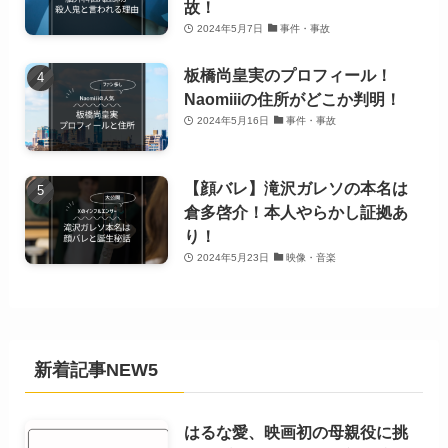
故！
2024年5月7日
事件・事故
板橋尚皇実のプロフィール！
Naomiiiの住所がどこか判明！
2024年5月16日
事件・事故
【顔バレ】滝沢ガレソの本名は
倉多啓介！本人やらかし証拠あ
り！
2024年5月23日
映像・音楽
新着記事NEW5
はるな愛、映画初の母親役に挑