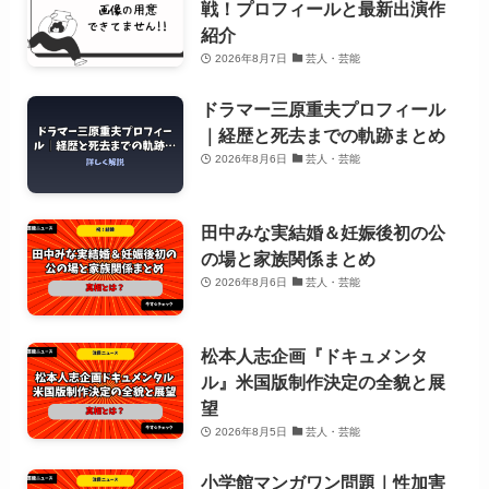
戦！プロフィールと最新出演作
紹介
2026年8月7日
芸人・芸能
ドラマー三原重夫プロフィール
｜経歴と死去までの軌跡まとめ
2026年8月6日
芸人・芸能
田中みな実結婚＆妊娠後初の公
の場と家族関係まとめ
2026年8月6日
芸人・芸能
松本人志企画『ドキュメンタ
ル』米国版制作決定の全貌と展
望
2026年8月5日
芸人・芸能
小学館マンガワン問題｜性加害