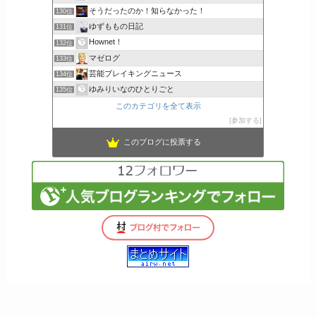
そうだったのか！知らなかった！
130位
ゆずももの日記
131位
Hownet！
132位
マゼログ
133位
芸能ブレイキングニュース
134位
ゆみりいなのひとりごと
135位
このカテゴリを全て表示
参加する
このブログに投票する