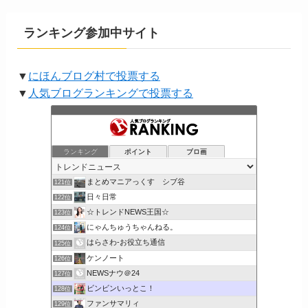
ランキング参加中サイト
▼
にほんブログ村で投票する
▼
人気ブログランキングで投票する
ランキング
ポイント
ブロ画
まとめマニアっくす シブ谷
121位
日々日常
122位
☆トレンドNEWS王国☆
123位
にゃんちゅうちゃんねる。
124位
はらさわ-お役立ち通信
125位
ケンノート
126位
NEWSナウ＠24
127位
ビンビンいっとこ！
128位
ファンサマリィ
129位