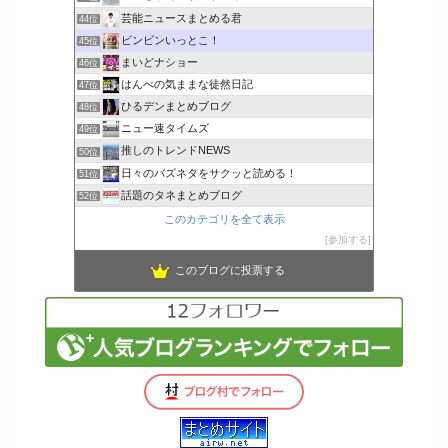
芸能ニュースまとめる君
44位
ビンビンいっとこ！
45位
まいどナショー
46位
はんべの気ままな徒然日記
47位
ひるデンまとめブログ
48位
ニュー速タイムズ
49位
推しのトレンドNEWS
50位
日々のバズネタをサクッと読める！
51位
話題のタネまとめブログ
52位
このカテゴリを全て表示
参加する
このブログに投票する