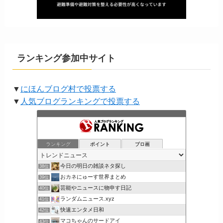
ランキング参加中サイト
▼
にほんブログ村で投票する
▼
人気ブログランキングで投票する
ランキング
ポイント
ブロ画
今日の明日の雑談ネタ探し
38位
おカネにゅーす世界まとめ
39位
芸能やニュースに物申す日記
40位
ランダムニュース.xyz
41位
快速エンタメ日和
42位
マコちゃんのサードアイ
43位