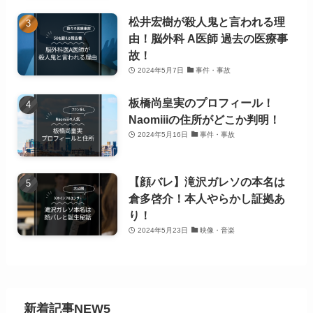
松井宏樹が殺人鬼と言われる理
由！脳外科 A医師 過去の医療事
故！
2024年5月7日
事件・事故
板橋尚皇実のプロフィール！
Naomiiiの住所がどこか判明！
2024年5月16日
事件・事故
【顔バレ】滝沢ガレソの本名は
倉多啓介！本人やらかし証拠あ
り！
2024年5月23日
映像・音楽
新着記事NEW5