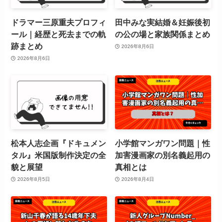
ドラマー三原重夫プロフィ
田中みな実結婚＆妊娠後初
ール｜経歴と死去までの軌
の公の場と家族関係まとめ
跡まとめ
2026年8月6日
2026年8月6日
松本人志企画『ドキュメン
小学館マンガワン問題｜性
タル』米国版制作決定の全
加害漫画家の別名義起用の
貌と展望
真相とは
2026年8月5日
2026年8月4日