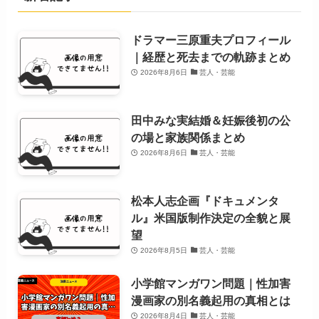
ドラマー三原重夫プロフィール
｜経歴と死去までの軌跡まとめ
2026年8月6日
芸人・芸能
田中みな実結婚＆妊娠後初の公
の場と家族関係まとめ
2026年8月6日
芸人・芸能
松本人志企画『ドキュメンタ
ル』米国版制作決定の全貌と展
望
2026年8月5日
芸人・芸能
小学館マンガワン問題｜性加害
漫画家の別名義起用の真相とは
2026年8月4日
芸人・芸能