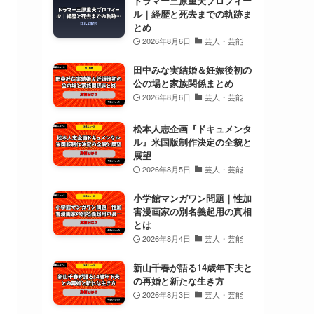
ドラマー三原重夫プロフィー
ル｜経歴と死去までの軌跡ま
とめ
2026年8月6日
芸人・芸能
田中みな実結婚＆妊娠後初の
公の場と家族関係まとめ
2026年8月6日
芸人・芸能
松本人志企画『ドキュメンタ
ル』米国版制作決定の全貌と
展望
2026年8月5日
芸人・芸能
小学館マンガワン問題｜性加
害漫画家の別名義起用の真相
とは
2026年8月4日
芸人・芸能
新山千春が語る14歳年下夫と
の再婚と新たな生き方
2026年8月3日
芸人・芸能