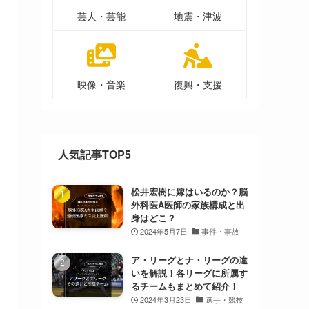
芸人・芸能
地震・津波
映像・音楽
復興・支援
人気記事TOP5
松井宏樹に嫁はいるのか？脳
外科医A医師の家族構成と出
身はどこ？
2024年5月7日
事件・事故
ア・リーグとナ・リーグの違
いを解説！各リーグに所属す
るチームもまとめて紹介！
2024年3月23日
選手・競技