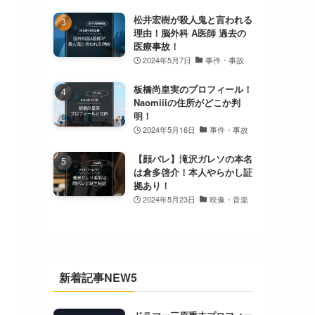
松井宏樹が殺人鬼と言われる
理由！脳外科 A医師 過去の
医療事故！
2024年5月7日
事件・事故
板橋尚皇実のプロフィール！
Naomiiiの住所がどこか判
明！
2024年5月16日
事件・事故
【顔バレ】滝沢ガレソの本名
は倉多啓介！本人やらかし証
拠あり！
2024年5月23日
映像・音楽
新着記事NEW5