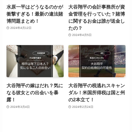
水原一平はどうなるのかが
大谷翔平の会計事務所が資
衝撃すぎる！最新の違法賭
金管理を行っていた？賭博
博問題まとめ！
に関するお金は誰が送金し
たの？
2024年4月12日
2024年4月5日
大谷翔平の嫁はだれ？気に
大谷翔平の税逃れスキャン
なる彼女との出会いを暴
ダル！米国所得税は国と州
露！
の2本立て！
2024年3月4日
2024年2月24日