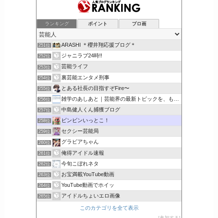
ランキング
ポイント
ブロ画
ARASHI ＊櫻井翔応援ブログ＊
251位
ジャニラブ24時!!
252位
芸能ライフ
253位
裏芸能エンタメ刑事
254位
とある社長の目指すぞFire〜
255位
雑学のあしあと｜芸能界の最新トピックを、もっと身近に。
256位
中島健人くん捕獲ブログ
257位
ビンビンいっとこ！
258位
セクシー芸能局
259位
グラビアちゃん
260位
俺得アイドル速報
261位
今旬こぼれネタ
262位
お宝満載YouTube動画
263位
YouTube動画でホイッ
264位
アイドルちょいエロ画像
265位
このカテゴリを全て表示
参加する