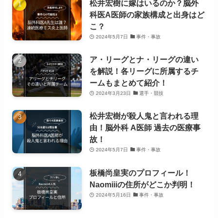
松井宏樹に嫁はいるのか？脳外
科医A医師の家族構成と出身はど
こ？
2024年5月7日
事件・事故
ア・リーグとナ・リーグの違い
を解説！各リーグに所属するチ
ームもまとめて紹介！
2024年3月23日
選手・競技
松井宏樹が殺人鬼と言われる理
由！脳外科 A医師 過去の医療事
故！
2024年5月7日
事件・事故
板橋尚皇実のプロフィール！
Naomiiiの住所がどこか判明！
2024年5月16日
事件・事故