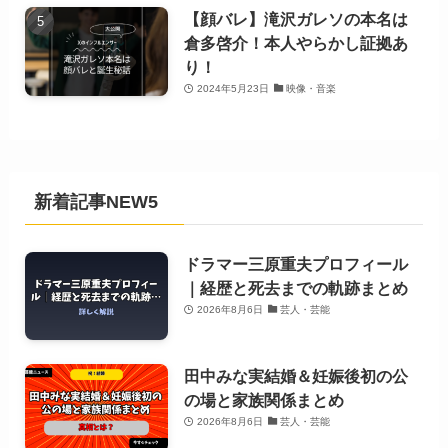
【顔バレ】滝沢ガレソの本名は
倉多啓介！本人やらかし証拠あ
り！
2024年5月23日
映像・音楽
新着記事NEW5
ドラマー三原重夫プロフィール
｜経歴と死去までの軌跡まとめ
2026年8月6日
芸人・芸能
田中みな実結婚＆妊娠後初の公
の場と家族関係まとめ
2026年8月6日
芸人・芸能