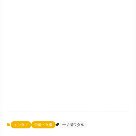
エンタメ
俳優・女優
一ノ瀬ワタル