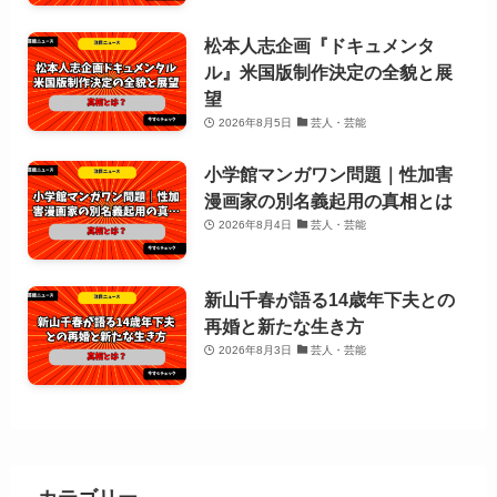
松本人志企画『ドキュメンタ
ル』米国版制作決定の全貌と展
望
2026年8月5日
芸人・芸能
小学館マンガワン問題｜性加害
漫画家の別名義起用の真相とは
2026年8月4日
芸人・芸能
新山千春が語る14歳年下夫との
再婚と新たな生き方
2026年8月3日
芸人・芸能