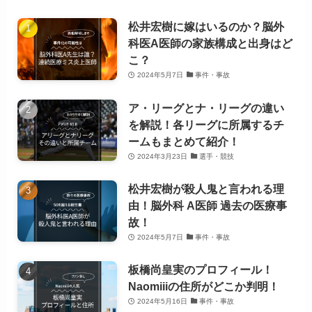
松井宏樹に嫁はいるのか？脳外
科医A医師の家族構成と出身はど
こ？
2024年5月7日
事件・事故
ア・リーグとナ・リーグの違い
を解説！各リーグに所属するチ
ームもまとめて紹介！
2024年3月23日
選手・競技
松井宏樹が殺人鬼と言われる理
由！脳外科 A医師 過去の医療事
故！
2024年5月7日
事件・事故
板橋尚皇実のプロフィール！
Naomiiiの住所がどこか判明！
2024年5月16日
事件・事故