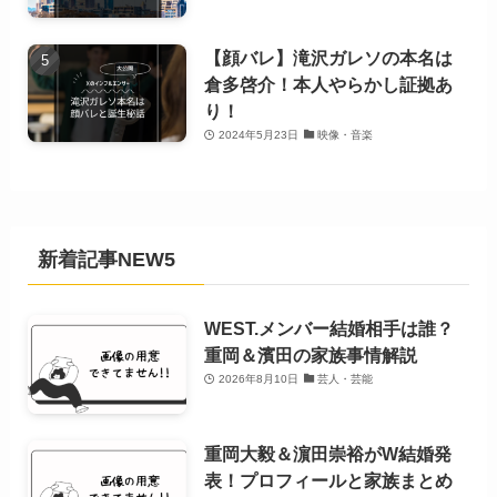
【顔バレ】滝沢ガレソの本名は
倉多啓介！本人やらかし証拠あ
り！
2024年5月23日
映像・音楽
新着記事NEW5
WEST.メンバー結婚相手は誰？
重岡＆濱田の家族事情解説
2026年8月10日
芸人・芸能
重岡大毅＆濵田崇裕がW結婚発
表！プロフィールと家族まとめ