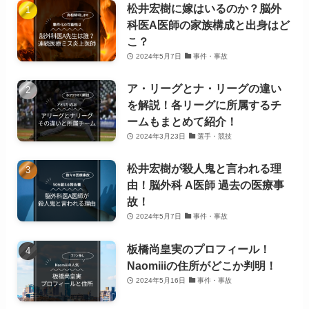
松井宏樹に嫁はいるのか？脳外
科医A医師の家族構成と出身はど
こ？
2024年5月7日
事件・事故
ア・リーグとナ・リーグの違い
を解説！各リーグに所属するチ
ームもまとめて紹介！
2024年3月23日
選手・競技
松井宏樹が殺人鬼と言われる理
由！脳外科 A医師 過去の医療事
故！
2024年5月7日
事件・事故
板橋尚皇実のプロフィール！
Naomiiiの住所がどこか判明！
2024年5月16日
事件・事故