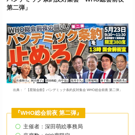
第二弾」
出典：「【星陵会館】パンデミック条約反対集会 WHO総会前夜 第二弾」
『WHO総会前夜 第二弾』
主催者：深田萌絵事務局