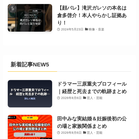
【顔バレ】滝沢ガレソの本名は
倉多啓介！本人やらかし証拠あ
り！
2024年5月23日
映像・音楽
新着記事NEW5
ドラマー三原重夫プロフィール
｜経歴と死去までの軌跡まとめ
2026年8月6日
芸人・芸能
田中みな実結婚＆妊娠後初の公
の場と家族関係まとめ
2026年8月6日
芸人・芸能