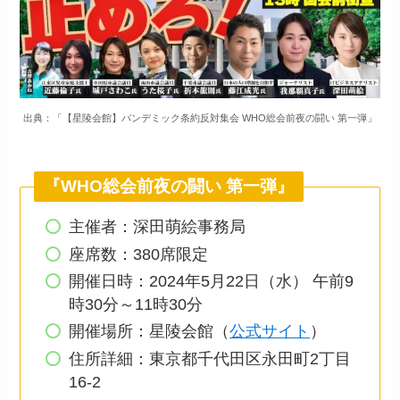
出典：「【星陵会館】パンデミック条約反対集会 WHO総会前夜の闘い 第一弾」
『WHO総会前夜の闘い 第一弾』
主催者：深田萌絵事務局
座席数：380席限定
開催日時：2024年5月22日（水） 午前9
時30分～11時30分
開催場所：星陵会館（
公式サイト
）
住所詳細：東京都千代田区永田町2丁目
16-2