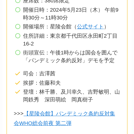
座席数：380席限定
開催日時：2024年5月23日（木） 午前9
時30分～11時30分
開催場所：星陵会館（
公式サイト
）
住所詳細：東京都千代田区永田町2丁目
16-2
街頭宣伝：午後1時からは国会を囲んで
「パンデミック条約反対」デモを予定
司会：吉澤茜
挨拶：佐藤和夫
登壇：林千勝、及川幸久、吉野敏明、山
岡鉄秀 深田萌絵 岡真樹子
>>>
【星陵会館】パンデミック条約反対集
会WHO総会前夜 第二弾