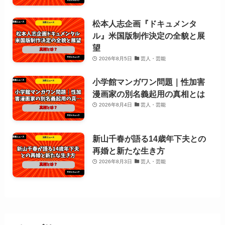
松本人志企画『ドキュメンタ
ル』米国版制作決定の全貌と展
望
2026年8月5日
芸人・芸能
小学館マンガワン問題｜性加害
漫画家の別名義起用の真相とは
2026年8月4日
芸人・芸能
新山千春が語る14歳年下夫との
再婚と新たな生き方
2026年8月3日
芸人・芸能