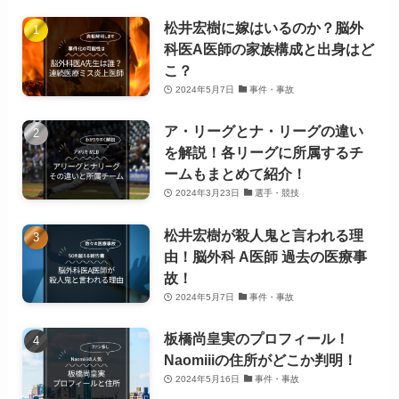
松井宏樹に嫁はいるのか？脳外
科医A医師の家族構成と出身はど
こ？
2024年5月7日
事件・事故
ア・リーグとナ・リーグの違い
を解説！各リーグに所属するチ
ームもまとめて紹介！
2024年3月23日
選手・競技
松井宏樹が殺人鬼と言われる理
由！脳外科 A医師 過去の医療事
故！
2024年5月7日
事件・事故
板橋尚皇実のプロフィール！
Naomiiiの住所がどこか判明！
2024年5月16日
事件・事故