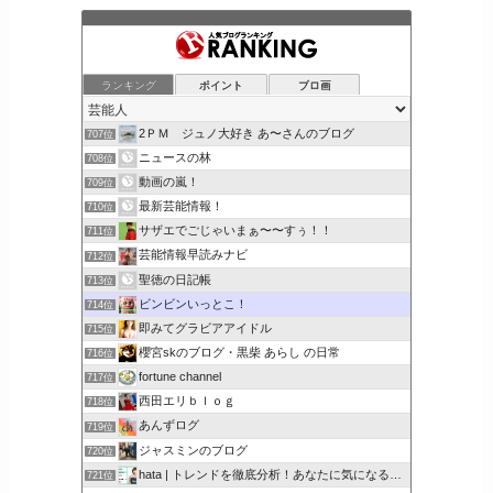
ランキング
ポイント
ブロ画
2ＰＭ ジュノ大好き あ〜さんのブログ
707位
ニュースの林
708位
動画の嵐！
709位
最新芸能情報！
710位
サザエでごじゃいまぁ〜〜すぅ！！
711位
芸能情報早読みナビ
712位
聖徳の日記帳
713位
ビンビンいっとこ！
714位
即みてグラビアアイドル
715位
櫻宮skのブログ・黒柴 あらし の日常
716位
fortune channel
717位
西田エリｂｌｏｇ
718位
あんずログ
719位
ジャスミンのブログ
720位
hata | トレンドを徹底分析！あなたに気になるここで解決
721位