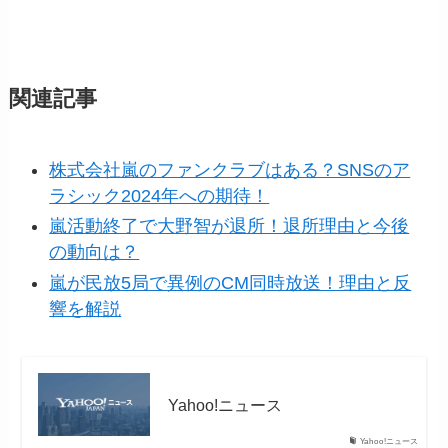
関連記事
株式会社嵐のファンクラブはある？SNSのア
ラシック2024年への期待！
嵐活動終了で大野智が退所！退所理由と今後
の動向は？
嵐が民放5局で異例のCM同時放送！理由と反
響を解説
Yahoo!ニュース
Yahoo!ニュース