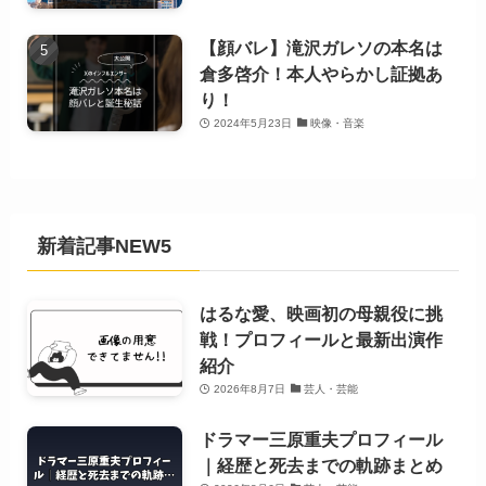
【顔バレ】滝沢ガレソの本名は
倉多啓介！本人やらかし証拠あ
り！
2024年5月23日
映像・音楽
新着記事NEW5
はるな愛、映画初の母親役に挑
戦！プロフィールと最新出演作
紹介
2026年8月7日
芸人・芸能
ドラマー三原重夫プロフィール
｜経歴と死去までの軌跡まとめ