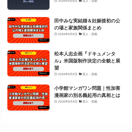
2026年8月6日
芸人・芸能
田中みな実結婚＆妊娠後初の公
の場と家族関係まとめ
2026年8月6日
芸人・芸能
松本人志企画『ドキュメンタ
ル』米国版制作決定の全貌と展
望
2026年8月5日
芸人・芸能
小学館マンガワン問題｜性加害
漫画家の別名義起用の真相とは
2026年8月4日
芸人・芸能