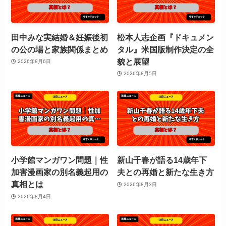
田中みな実結婚＆妊娠後初
松本人志企画『ドキュメン
の公の場と家族関係まとめ
タル』米国版制作決定の全
貌と展望
2026年8月6日
2026年8月5日
小学館マンガワン問題｜性
新山千春が語る14歳年下
加害漫画家の別名義起用の
夫との再婚と新たな生き方
真相とは
2026年8月3日
2026年8月4日