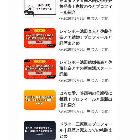
岸田タツヤ＆高木由梨奈が妊
娠発表！家族の今とプロフィ
ール紹介
2026年8月8日
芸人・芸能
レインボー池田直人と佐藤佳
奈アナ結婚！プロフィールと
経歴まとめ
2026年8月8日
芸人・芸能
レインボー池田結婚発表と佐
藤佳奈アナの新生活スタート
詳細
2026年8月7日
芸人・芸能
はるな愛、映画初の母親役に
挑戦！プロフィールと最新出
演作紹介
2026年8月7日
芸人・芸能
ドラマー三原重夫プロフィー
ル｜経歴と死去までの軌跡ま
とめ