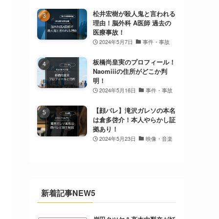
松井宏樹が殺人鬼と言われる
理由！脳外科 A医師 過去の
医療事故！
2024年5月7日
事件・事故
板橋尚皇実のプロフィール！
Naomiiiの住所がどこか判
明！
2024年5月16日
事件・事故
【顔バレ】滝沢ガレソの本名
は倉多啓介！本人やらかし証
拠あり！
2024年5月23日
映像・音楽
新着記事NEW5