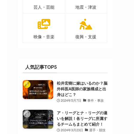
芸人・芸能
地震・津波
映像・音楽
復興・支援
人気記事TOP5
松井宏樹に嫁はいるのか？脳
外科医A医師の家族構成と出
身はどこ？
2024年5月7日
事件・事故
ア・リーグとナ・リーグの違
いを解説！各リーグに所属す
るチームもまとめて紹介！
2024年3月23日
選手・競技