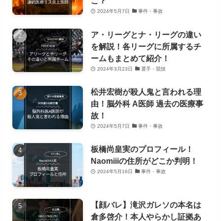
こ？
2024年5月7日
事件・事故
ア・リーグとナ・リーグの違い
を解説！各リーグに所属するチ
ームもまとめて紹介！
2024年3月23日
選手・競技
松井宏樹が殺人鬼と言われる理
由！脳外科 A医師 過去の医療事
故！
2024年5月7日
事件・事故
板橋尚皇実のプロフィール！
Naomiiiの住所がどこか判明！
2024年5月16日
事件・事故
【顔バレ】滝沢ガレソの本名は
倉多啓介！本人やらかし証拠あ