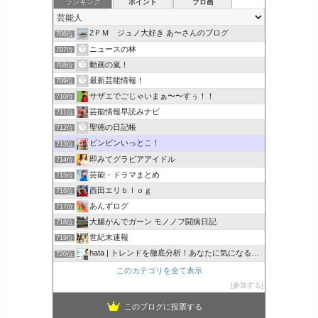
ランキング
ポイント
ブロ画
2ＰＭ ジュノ大好き あ〜さんのブログ
706位
ニュースの林
707位
動画の嵐！
708位
最新芸能情報！
709位
サザエでごじゃいまぁ〜〜すぅ！！
710位
芸能情報早読みナビ
711位
聖徳の日記帳
712位
ビンビンいっとこ！
713位
即みてグラビアアイドル
714位
芸能・ドラマまとめ
715位
西田エリｂｌｏｇ
716位
あんずログ
717位
大腸がんでガーン モノノフ闘病日記
718位
世紀末速報
719位
hata | トレンドを徹底分析！あなたに気になるここで解決
720位
このカテゴリを全て表示
参加する
このブログに投票する