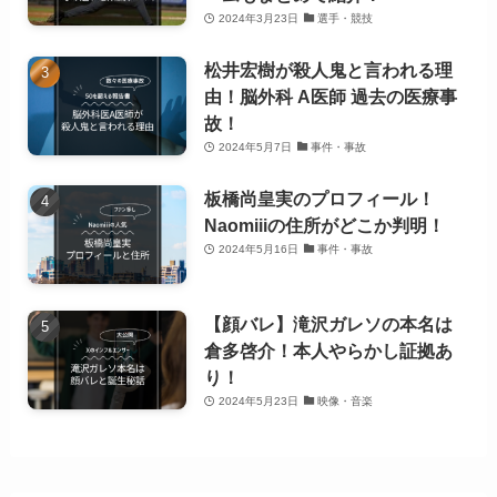
2024年3月23日
選手・競技
松井宏樹が殺人鬼と言われる理
由！脳外科 A医師 過去の医療事
故！
2024年5月7日
事件・事故
板橋尚皇実のプロフィール！
Naomiiiの住所がどこか判明！
2024年5月16日
事件・事故
【顔バレ】滝沢ガレソの本名は
倉多啓介！本人やらかし証拠あ
り！
2024年5月23日
映像・音楽