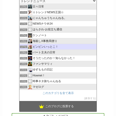
日々日常
120位
☆トレンドNEWS王国☆
121位
にゃんちゅうちゃんねる。
122位
NEWSナウ＠24
123位
はらさわ-お役立ち通信
124位
ケンノート
125位
海殺しX事務局便り
126位
ビンビンいっとこ！
127位
パート主夫の日常
128位
そうだったのか！知らなかった！
129位
ファンサマリィ
130位
ゆずももの日記
131位
Hownet！
132位
時事ネタ旅ちゃんねる
133位
マゼログ
134位
このカテゴリを全て表示
参加する
このブログに投票する