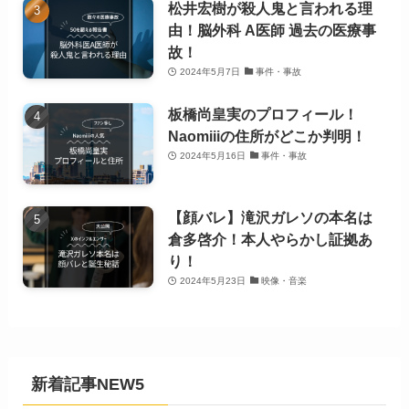
松井宏樹が殺人鬼と言われる理
由！脳外科 A医師 過去の医療事
故！
2024年5月7日
事件・事故
板橋尚皇実のプロフィール！
Naomiiiの住所がどこか判明！
2024年5月16日
事件・事故
【顔バレ】滝沢ガレソの本名は
倉多啓介！本人やらかし証拠あ
り！
2024年5月23日
映像・音楽
新着記事NEW5