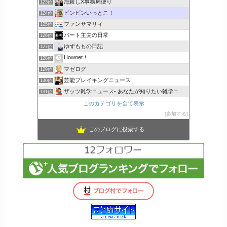
海殺しX事務局便り
123位
ビンビンいっとこ！
124位
ファンサマリィ
125位
パート主夫の日常
126位
ゆずももの日記
127位
Hownet！
128位
マゼログ
129位
芸能ブレイキングニュース
130位
ザッツ雑学ニュース- あなたが知りたい雑学ニュース
131位
このカテゴリを全て表示
参加する
このブログに投票する