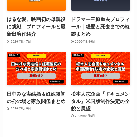
はるな愛、映画初の母親役
ドラマー三原重夫プロフィ
に挑戦！プロフィールと最
ール｜経歴と死去までの軌
新出演作紹介
跡まとめ
2026年8月7日
2026年8月6日
田中みな実結婚＆妊娠後初
松本人志企画『ドキュメン
の公の場と家族関係まとめ
タル』米国版制作決定の全
貌と展望
2026年8月6日
2026年8月5日