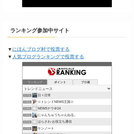
ランキング参加中サイト
▼
にほんブログ村で投票する
▼
人気ブログランキングで投票する
ランキング
ポイント
ブロ画
日々日常
117位
☆トレンドNEWS王国☆
118位
NEWSナウ＠24
119位
にゃんちゅうちゃんねる。
120位
はらさわ-お役立ち通信
121位
ケンノート
122位