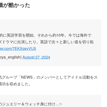
価が酷かった
格的に英語学習を開始。それから約10年。今では海外で
ズドラマに出演したり。英語で次々と新しい道を切り拓
itter.com/7EKXqsyVU5
_english)
August 27, 2024
気グループ「NEWS」のメンバーとしてアイドル活動をス
成功を収めました。
ジュエリー＆ウォッチ身に付け…✨️