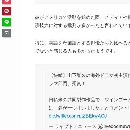
彼がアメリカで活動を始めた際、メディアや
演技力に対する批判が多かったと言われてい
特に、英語を母国語とする俳優たちと比べる
でないと感じる人も多かったようです。
【快挙】山下智久の海外ドラマ初主演作品『
ラマ部門」受賞！
日仏米の共同製作作品で、ワインブー
は「夢が一つ叶いました」とコメントし
pic.twitter.com/ptZBEkwAQJ
— ライブドアニュース (@livedoornew