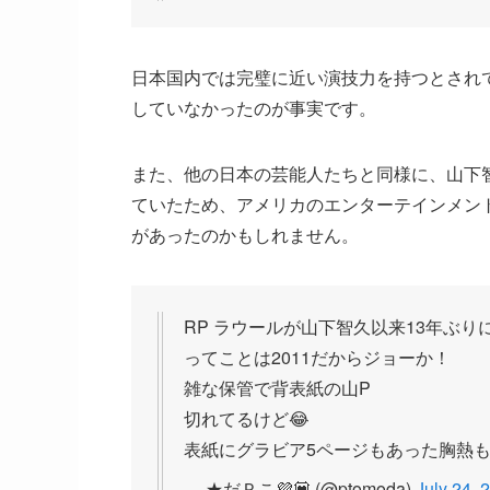
日本国内では完璧に近い演技力を持つとされ
していなかったのが事実です。
また、他の日本の芸能人たちと同様に、山下
ていたため、アメリカのエンターテインメン
があったのかもしれません。
RP ラウールが山下智久以来13年ぶ
ってことは2011だからジョーか！
雑な保管で背表紙の山P
切れてるけど😂
表紙にグラビア5ページもあった胸熱も
— ★だＰこ💜💟 (@ptomoda)
July 24, 