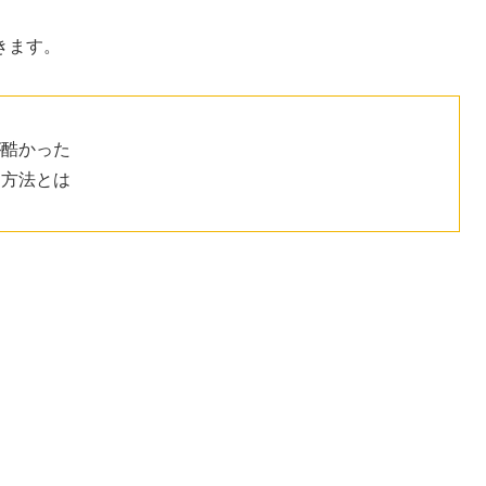
きます。
が酷かった
習方法とは