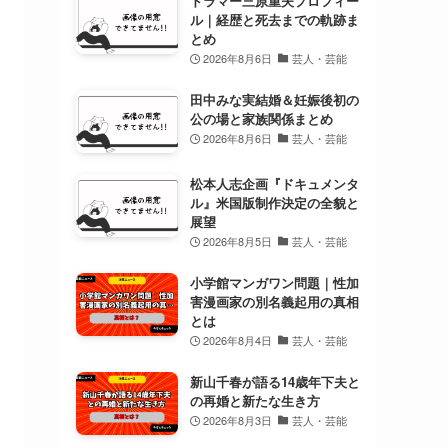
ドラマー三原重夫プロフィー
ル｜経歴と死去までの軌跡ま
とめ
2026年8月6日
芸人・芸能
田中みな実結婚＆妊娠後初の
公の場と家族関係まとめ
2026年8月6日
芸人・芸能
松本人志企画『ドキュメンタ
ル』米国版制作決定の全貌と
展望
2026年8月5日
芸人・芸能
小学館マンガワン問題｜性加
害漫画家の別名義起用の真相
とは
2026年8月4日
芸人・芸能
新山千春が語る14歳年下夫と
の再婚と新たな生き方
2026年8月3日
芸人・芸能