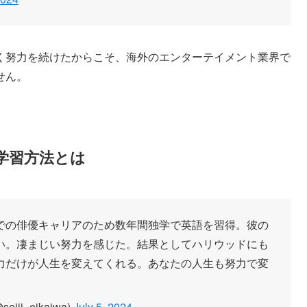
く努力を続けたからこそ、海外のエンターテイメント業界で
せん。
学習方法とは
での俳優キャリアのため数年間独学で英語を習得。彼の
い。凄まじい努力を感じた。結果としてハリウッドにも
力だけが人生を変えてくれる。あなたの人生も努力で変
i_eikaiwa)
July 5, 2024