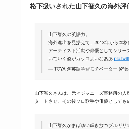
格下扱いされた山下智久の海外評
山下智久の英語力。
海外進出を見据えて、2013年から本
アーティスト活動や俳優としてシリー
いていく姿がカッコよいなああ
pic.tw
— TOYA @英語学習モチベーター (@tooya
山下智久さんは、元々ジャニーズ事務所の人
タートさせ、その後ソロ歌手や俳優としても
山下智久がまばゆい輝き放つブルガリの