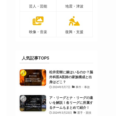
芸人・芸能
地震・津波
映像・音楽
復興・支援
人気記事TOP5
松井宏樹に嫁はいるのか？脳
外科医A医師の家族構成と出
身はどこ？
2024年5月7日
事件・事故
ア・リーグとナ・リーグの違
いを解説！各リーグに所属す
るチームもまとめて紹介！
2024年3月23日
選手・競技