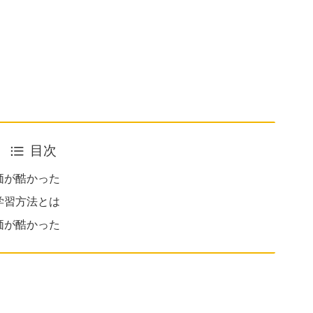
目次
価が酷かった
学習方法とは
価が酷かった