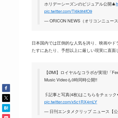
ホリデーシーズンのビジュアル公開🎄
h
pic.twitter.com/Ti6k9t4fO9
— ORICON NEWS（オリコンニュース） 
日本国内では圧倒的な人気を誇り、映画やド
たすにあたり、予想以上に厳しい現実に直面
【ØMI】ロイヤルなコラボが実現!「Feel 
Music Videoも0時同時公開!!
🖇記事と写真(4枚)はこちらをチェック
pic.twitter.com/x5c1RX4mLY
— 日刊エンタメクリップ ニュース【公式】🍀 