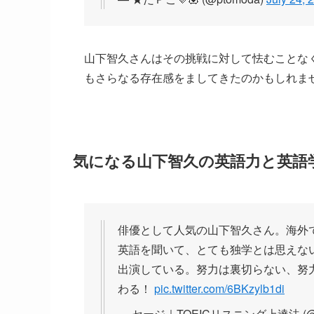
山下智久さんはその挑戦に対して怯むことな
もさらなる存在感をましてきたのかもしれま
気になる山下智久の英語力と英語
俳優として人気の山下智久さん。海外
英語を聞いて、とても独学とは思えな
出演している。努力は裏切らない、努
わる！
pic.twitter.com/6BKzylb1di
— セージ｜TOEICリスニング上達法 (@seij