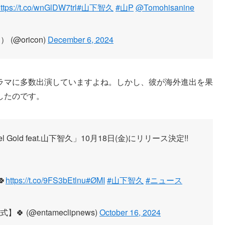
ttps://t.co/wnGlDW7trl
#山下智久
#山P
@Tomohisanine
(@oricon)
December 6, 2024
ラマに多数出演していますよね。しかし、彼が海外進出を果
したのです。
Gold feat.山下智久」10月18日(金)にリリース決定!!

https://t.co/9FS3bEtlnu
#ØMI
#山下智久
#ニュース
(@entameclipnews)
October 16, 2024