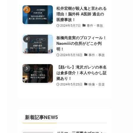
松井宏樹が殺人鬼と言われる
理由！脳外科 A医師 過去の
医療事故！
2024年5月7日
事件・事故
板橋尚皇実のプロフィール！
Naomiiiの住所がどこか判
明！
2024年5月16日
事件・事故
【顔バレ】滝沢ガレソの本名
は倉多啓介！本人やらかし証
拠あり！
2024年5月23日
映像・音楽
新着記事NEW5