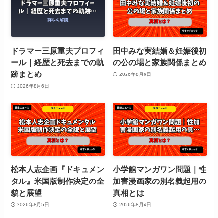
ドラマー三原重夫プロフィ
田中みな実結婚＆妊娠後初
ール｜経歴と死去までの軌
の公の場と家族関係まとめ
跡まとめ
2026年8月6日
2026年8月6日
松本人志企画『ドキュメン
小学館マンガワン問題｜性
タル』米国版制作決定の全
加害漫画家の別名義起用の
貌と展望
真相とは
2026年8月5日
2026年8月4日