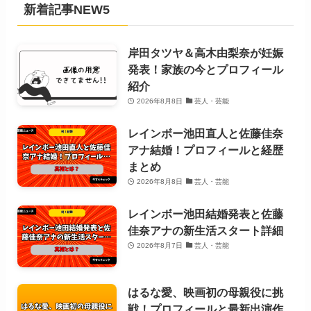
新着記事NEW5
岸田タツヤ＆高木由梨奈が妊娠
発表！家族の今とプロフィール
紹介
2026年8月8日
芸人・芸能
レインボー池田直人と佐藤佳奈
アナ結婚！プロフィールと経歴
まとめ
2026年8月8日
芸人・芸能
レインボー池田結婚発表と佐藤
佳奈アナの新生活スタート詳細
2026年8月7日
芸人・芸能
はるな愛、映画初の母親役に挑
戦！プロフィールと最新出演作