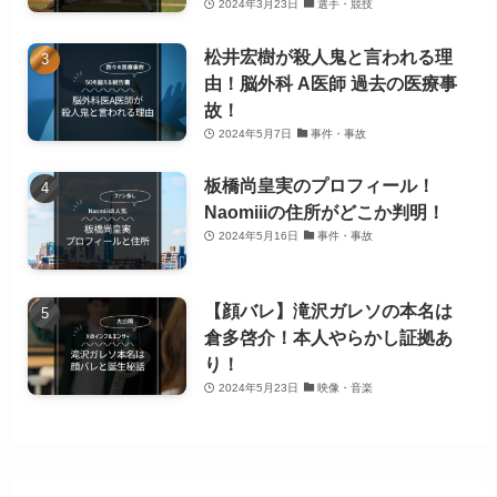
2024年3月23日
選手・競技
松井宏樹が殺人鬼と言われる理
由！脳外科 A医師 過去の医療事
故！
2024年5月7日
事件・事故
板橋尚皇実のプロフィール！
Naomiiiの住所がどこか判明！
2024年5月16日
事件・事故
【顔バレ】滝沢ガレソの本名は
倉多啓介！本人やらかし証拠あ
り！
2024年5月23日
映像・音楽