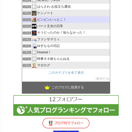
128位
はらさわ-お役立ち通信
129位
ケンノート
130位
ビンビンいっとこ！
131位
パート主夫の日常
132位
そうだったのか！知らなかった！
133位
ファンサマリィ
134位
ゆずももの日記
135位
Hownet！
136位
時事ネタ旅ちゃんねる
137位
マゼログ
138位
このカテゴリを全て表示
参加する
このブログに投票する