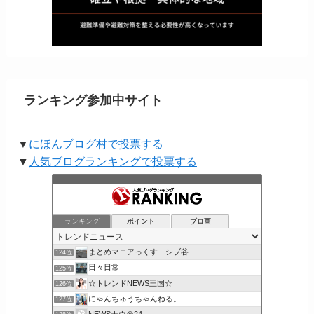
ランキング参加中サイト
▼
にほんブログ村で投票する
▼
人気ブログランキングで投票する
ランキング
ポイント
ブロ画
まとめマニアっくす シブ谷
124位
日々日常
125位
☆トレンドNEWS王国☆
126位
にゃんちゅうちゃんねる。
127位
NEWSナウ＠24