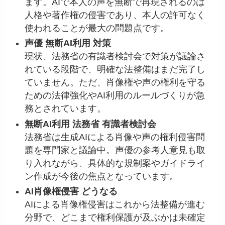
ます。AIで本人の声を無断で再現されるのは
人格や著作権の侵害であり、本人の許可なく
使われることが最大の問題点です。
声優 無断AI利用 対策
現状、法務省の有識者検討会で対策が議論さ
れている段階で、明確な法整備はまだ完了し
ていません。ただ、肖像権や声の権利を守る
ための法律強化やAI利用のルールづくりが急
務とされています。
無断AI利用 法務省 有識者検討会
法務省は生成AIによる肖像や声の権利侵害問
題を専門家と議論中。声優の参考人意見も取
り入れながら、具体的な規制案やガイドライ
ン作成が今後の焦点となっています。
AI肖像権侵害 どうなる
AIによる肖像権侵害はこれから法整備が進む
分野で、どこまで権利保護が及ぶかは未確定