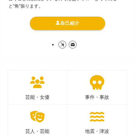
と”角”振ります。
自己紹介
芸能・女優
事件・事故
芸人・芸能
地震・津波