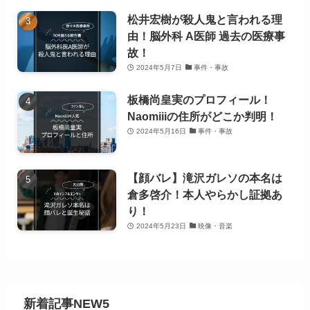
松井宏樹が殺人鬼と言われる理
由！脳外科 A医師 過去の医療事
故！
2024年5月7日
事件・事故
板橋尚皇実のプロフィール！
Naomiiiの住所がどこか判明！
2024年5月16日
事件・事故
【顔バレ】滝沢ガレソの本名は
倉多啓介！本人やらかし証拠あ
り！
2024年5月23日
映像・音楽
新着記事NEW5