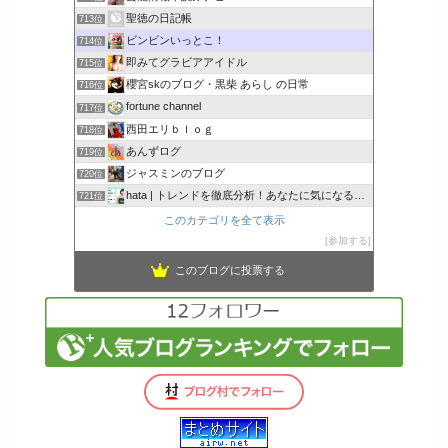
聖徳の日記帳
713位
ビンビンいっとこ！
714位
即みてグラビアアイドル
715位
櫻宮skのブログ・黒柴 あらし の日常
716位
fortune channel
717位
西田エリｂｌｏｇ
718位
あんずログ
719位
ジャスミンのブログ
720位
hata | トレンドを徹底分析！あなたに気になるここで解決
721位
このカテゴリを全て表示
参加する
このブログに投票する