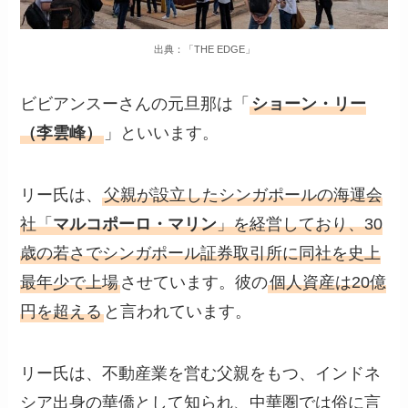
出典：「THE EDGE」
ビビアンスーさんの元旦那は「
ショーン・リー
（李雲峰）
」といいます。
リー氏は、
父親が設立したシンガポールの海運会
社「
マルコポーロ・マリン
」を経営しており、30
歳の若さでシンガポール証券取引所に同社を史上
最年少で上場
させています。彼の
個人資産は20億
円を超える
と言われています。
リー氏は、不動産業を営む父親をもつ、インドネ
シア出身の華僑として知られ、中華圏では俗に言