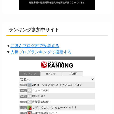
ランキング参加中サイト
▼
にほんブログ村で投票する
▼
人気ブログランキングで投票する
ランキング
ポイント
ブロ画
2ＰＭ ジュノ大好き あ〜さんのブログ
707位
ニュースの林
708位
動画の嵐！
709位
最新芸能情報！
710位
サザエでごじゃいまぁ〜〜すぅ！！
711位
芸能情報早読みナビ
712位