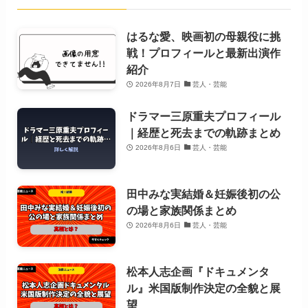
はるな愛、映画初の母親役に挑
戦！プロフィールと最新出演作
紹介
2026年8月7日
芸人・芸能
ドラマー三原重夫プロフィール
｜経歴と死去までの軌跡まとめ
2026年8月6日
芸人・芸能
田中みな実結婚＆妊娠後初の公
の場と家族関係まとめ
2026年8月6日
芸人・芸能
松本人志企画『ドキュメンタ
ル』米国版制作決定の全貌と展
望