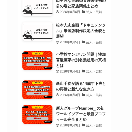
田中みな実結婚＆妊娠後初の
公の場と家族関係まとめ
2026年8月6日
芸人・芸能
松本人志企画『ドキュメンタ
ル』米国版制作決定の全貌と
展望
2026年8月5日
芸人・芸能
小学館マンガワン問題｜性加
害漫画家の別名義起用の真相
とは
2026年8月4日
芸人・芸能
新山千春が語る14歳年下夫と
の再婚と新たな生き方
2026年8月3日
芸人・芸能
新人グループNumber_iの初
ワールドツアーと最新プロフ
ィール完全まとめ
2026年8月3日
芸人・芸能