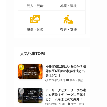
芸人・芸能
地震・津波
映像・音楽
復興・支援
人気記事TOP5
松井宏樹に嫁はいるのか？脳
外科医A医師の家族構成と出
身はどこ？
2024年5月7日
事件・事故
ア・リーグとナ・リーグの違
いを解説！各リーグに所属す
るチームもまとめて紹介！
2024年3月23日
選手・競技