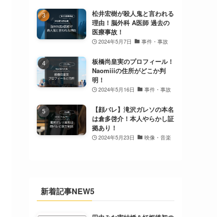
松井宏樹が殺人鬼と言われる
理由！脳外科 A医師 過去の
医療事故！
2024年5月7日
事件・事故
板橋尚皇実のプロフィール！
Naomiiiの住所がどこか判
明！
2024年5月16日
事件・事故
【顔バレ】滝沢ガレソの本名
は倉多啓介！本人やらかし証
拠あり！
2024年5月23日
映像・音楽
新着記事NEW5