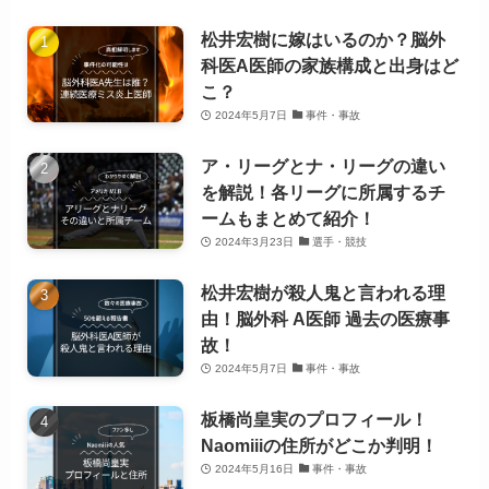
松井宏樹に嫁はいるのか？脳外
科医A医師の家族構成と出身はど
こ？
2024年5月7日
事件・事故
ア・リーグとナ・リーグの違い
を解説！各リーグに所属するチ
ームもまとめて紹介！
2024年3月23日
選手・競技
松井宏樹が殺人鬼と言われる理
由！脳外科 A医師 過去の医療事
故！
2024年5月7日
事件・事故
板橋尚皇実のプロフィール！
Naomiiiの住所がどこか判明！
2024年5月16日
事件・事故