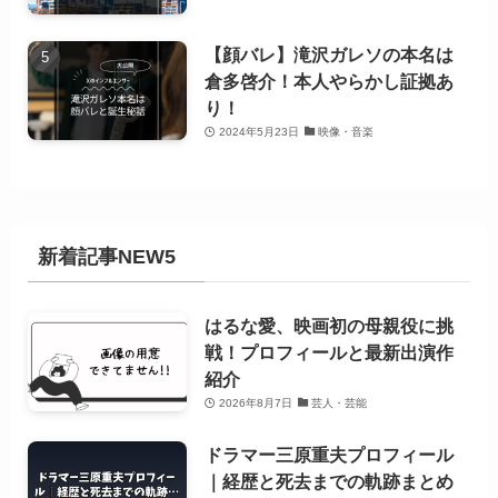
【顔バレ】滝沢ガレソの本名は
倉多啓介！本人やらかし証拠あ
り！
2024年5月23日
映像・音楽
新着記事NEW5
はるな愛、映画初の母親役に挑
戦！プロフィールと最新出演作
紹介
2026年8月7日
芸人・芸能
ドラマー三原重夫プロフィール
｜経歴と死去までの軌跡まとめ