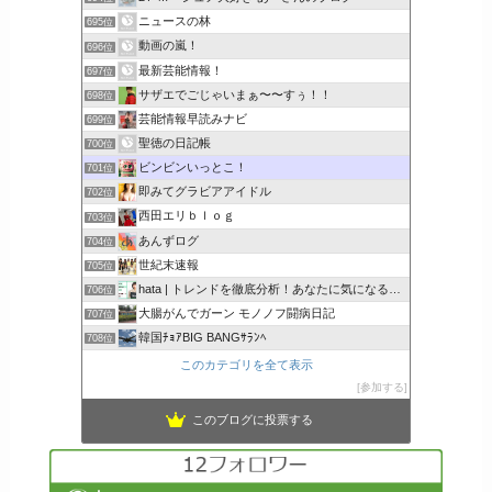
ニュースの林
695位
動画の嵐！
696位
最新芸能情報！
697位
サザエでごじゃいまぁ〜〜すぅ！！
698位
芸能情報早読みナビ
699位
聖徳の日記帳
700位
ビンビンいっとこ！
701位
即みてグラビアアイドル
702位
西田エリｂｌｏｇ
703位
あんずログ
704位
世紀末速報
705位
hata | トレンドを徹底分析！あなたに気になるここで解決
706位
大腸がんでガーン モノノフ闘病日記
707位
韓国ﾁｮｱBIG BANGｻﾗﾝﾍ
708位
このカテゴリを全て表示
参加する
このブログに投票する