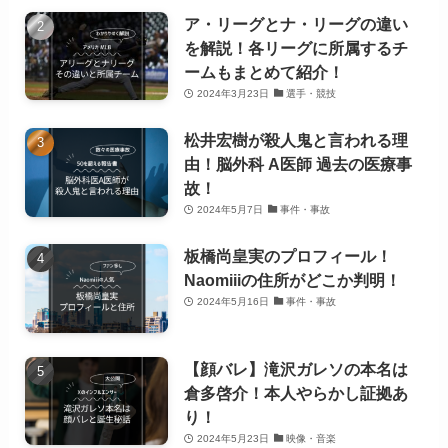
ア・リーグとナ・リーグの違い
を解説！各リーグに所属するチ
ームもまとめて紹介！
2024年3月23日
選手・競技
松井宏樹が殺人鬼と言われる理
由！脳外科 A医師 過去の医療事
故！
2024年5月7日
事件・事故
板橋尚皇実のプロフィール！
Naomiiiの住所がどこか判明！
2024年5月16日
事件・事故
【顔バレ】滝沢ガレソの本名は
倉多啓介！本人やらかし証拠あ
り！
2024年5月23日
映像・音楽