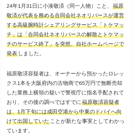
24年1月31日に小湊敬済（同一人物）こと、
福原
敬済が代表を務める合同会社ネオリバースが運営
する高級腕時計シェアリングサービス「トケマッ
チ」は「合同会社ネオリバースの解散とトケマッ
チのサービス終了」を突然、自社ホームページで
発表
しました。
福原敬済容疑者は、オーナーから預かったロレッ
クス1本を大阪府内の古物商で65万円で無断売却
した業務上横領の疑いで警視庁に指名手配されて
おり、その後の調べではすでに
福原敬済容疑者
は、1月下旬には成田空港から中東のドバイへ向
けて出国していた
ことが新たな事実としてわかっ
ています。