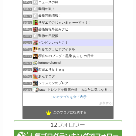
ニュースの林
695位
動画の嵐！
696位
最新芸能情報！
697位
サザエでごじゃいまぁ〜〜すぅ！！
698位
芸能情報早読みナビ
699位
聖徳の日記帳
700位
ビンビンいっとこ！
701位
即みてグラビアアイドル
702位
櫻宮skのブログ・黒柴 あらし の日常
703位
fortune channel
704位
西田エリｂｌｏｇ
705位
あんずログ
706位
ジャスミンのブログ
707位
hata | トレンドを徹底分析！あなたに気になるここで解決
708位
このカテゴリを全て表示
参加する
このブログに投票する