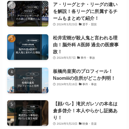
ア・リーグとナ・リーグの違い
を解説！各リーグに所属するチ
ームもまとめて紹介！
2024年3月23日
選手・競技
松井宏樹が殺人鬼と言われる理
由！脳外科 A医師 過去の医療事
故！
2024年5月7日
事件・事故
板橋尚皇実のプロフィール！
Naomiiiの住所がどこか判明！
2024年5月16日
事件・事故
【顔バレ】滝沢ガレソの本名は
倉多啓介！本人やらかし証拠あ
り！
2024年5月23日
映像・音楽