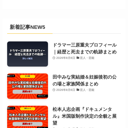
新着記事NEW5
ドラマー三原重夫プロフィール
｜経歴と死去までの軌跡まとめ
2026年8月6日
芸人・芸能
田中みな実結婚＆妊娠後初の公
の場と家族関係まとめ
2026年8月6日
芸人・芸能
松本人志企画『ドキュメンタ
ル』米国版制作決定の全貌と展
望