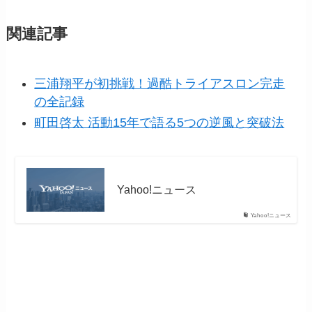
関連記事
三浦翔平が初挑戦！過酷トライアスロン完走
の全記録
町田啓太 活動15年で語る5つの逆風と突破法
Yahoo!ニュース
Yahoo!ニュース