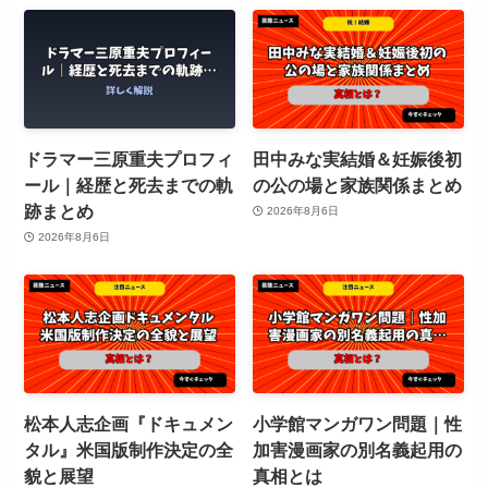
ドラマー三原重夫プロフィ
田中みな実結婚＆妊娠後初
ール｜経歴と死去までの軌
の公の場と家族関係まとめ
跡まとめ
2026年8月6日
2026年8月6日
松本人志企画『ドキュメン
小学館マンガワン問題｜性
タル』米国版制作決定の全
加害漫画家の別名義起用の
貌と展望
真相とは