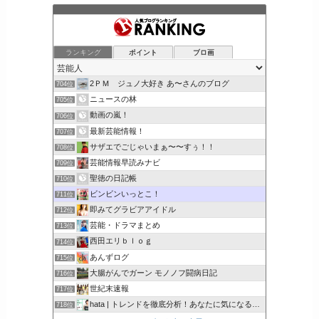
ランキング
ポイント
ブロ画
2ＰＭ ジュノ大好き あ〜さんのブログ
704位
ニュースの林
705位
動画の嵐！
706位
最新芸能情報！
707位
サザエでごじゃいまぁ〜〜すぅ！！
708位
芸能情報早読みナビ
709位
聖徳の日記帳
710位
ビンビンいっとこ！
711位
即みてグラビアアイドル
712位
芸能・ドラマまとめ
713位
西田エリｂｌｏｇ
714位
あんずログ
715位
大腸がんでガーン モノノフ闘病日記
716位
世紀末速報
717位
hata | トレンドを徹底分析！あなたに気になるここで解決
718位