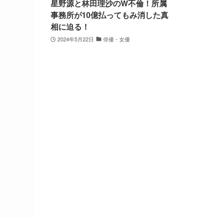
星野源と林田理沙のW不倫！所属
事務所が10億払ってもみ消した真
相に迫る！
2024年5月22日
俳優・女優