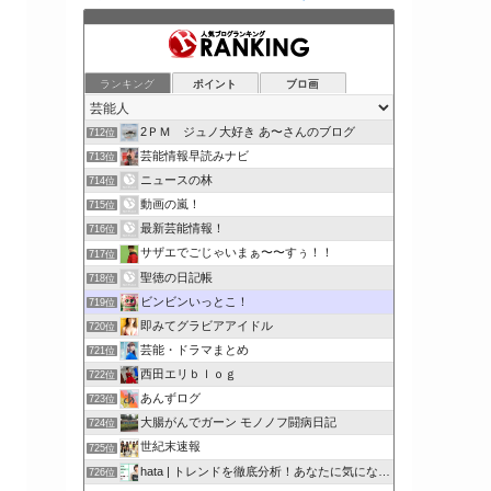
ランキング
ポイント
ブロ画
2ＰＭ ジュノ大好き あ〜さんのブログ
712位
芸能情報早読みナビ
713位
ニュースの林
714位
動画の嵐！
715位
最新芸能情報！
716位
サザエでごじゃいまぁ〜〜すぅ！！
717位
聖徳の日記帳
718位
ビンビンいっとこ！
719位
即みてグラビアアイドル
720位
芸能・ドラマまとめ
721位
西田エリｂｌｏｇ
722位
あんずログ
723位
大腸がんでガーン モノノフ闘病日記
724位
世紀末速報
725位
hata | トレンドを徹底分析！あなたに気になるここで解決
726位