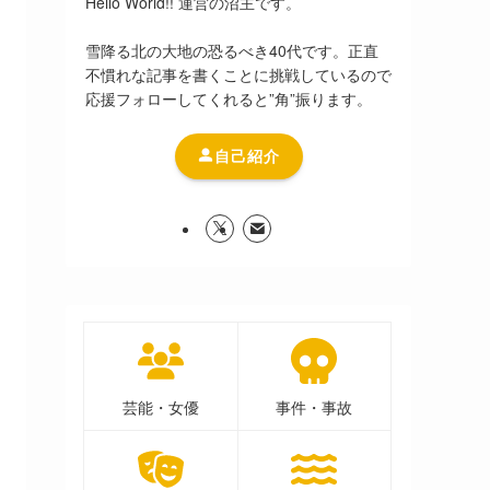
Hello World!! 運営の沼主です。
雪降る北の大地の恐るべき40代です。正直
不慣れな記事を書くことに挑戦しているので
応援フォローしてくれると”角”振ります。
自己紹介
芸能・女優
事件・事故