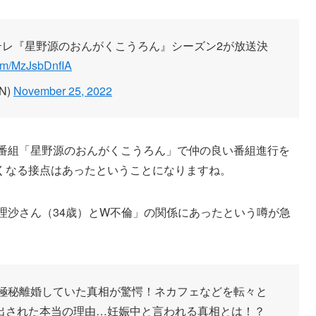
テレ『星野源のおんがくこうろん』シーズン2が放送決
com/MzJsbDnfIA
AN)
November 25, 2022
K番組「星野源のおんがくこうろん」で仲の良い番組進行を
くなる接点はあったということになりますね。
理沙さん（34歳）とW不倫」の関係にあったという噂が急
が極秘離婚していた真相が驚愕！ネカフェなどを転々と
出された本当の理由…妊娠中と言われる真相とは！？