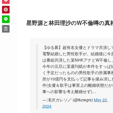
星野源と林田理沙のW不倫噂の真
【ゆる募】超有名女優とドラマ共演し
電撃結婚した男性歌手が、結婚後に今
は番組共演した某NHKアナとW不倫し
今年の元旦に某週刊紙が本件をすっぱ
く予定だったものの男性歌手の所属事
所が10億円を支払って記事を揉み消し
件(女優＆歌手は事実上の離婚状態だが
事への影響を考え離婚せず)…
— 滝沢ガレソ🪄 (@tkzwgrs)
May 22,
2024