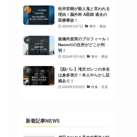
松井宏樹が殺人鬼と言われる
理由！脳外科 A医師 過去の
医療事故！
2024年5月7日
事件・事故
板橋尚皇実のプロフィール！
Naomiiiの住所がどこか判
明！
2024年5月16日
事件・事故
【顔バレ】滝沢ガレソの本名
は倉多啓介！本人やらかし証
拠あり！
2024年5月23日
映像・音楽
新着記事NEW5