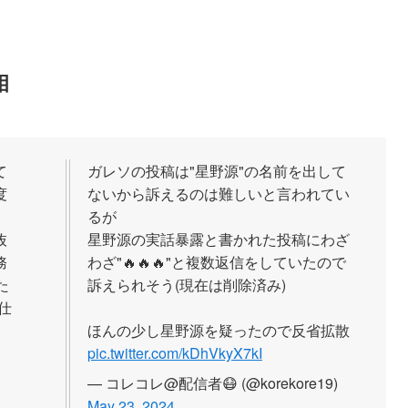
相
て
ガレソの投稿は"星野源"の名前を出して
度
ないから訴えるのは難しいと言われてい
、
るが
抜
星野源の実話暴露と書かれた投稿にわざ
務
わざ"🔥🔥🔥"と複数返信をしていたので
た
訴えられそう(現在は削除済み)
仕
ほんの少し星野源を疑ったので反省拡散
pic.twitter.com/kDhVkyX7kI
— コレコレ@配信者😷 (@korekore19)
May 23, 2024