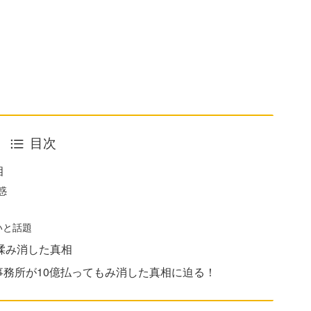
目次
相
惑
いと話題
揉み消した真相
務所が10億払ってもみ消した真相に迫る！