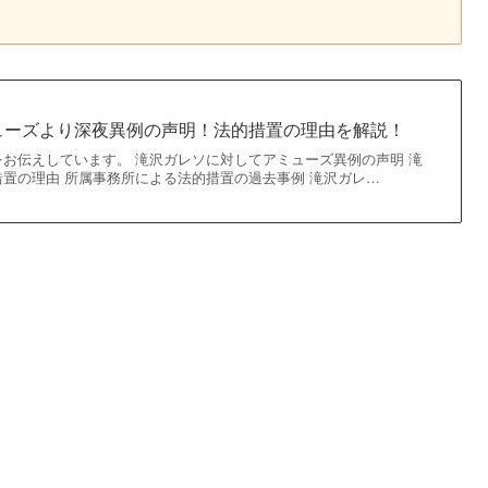
ューズより深夜異例の声明！法的措置の理由を解説！
お伝えしています。 滝沢ガレソに対してアミューズ異例の声明 滝
置の理由 所属事務所による法的措置の過去事例 滝沢ガレ…