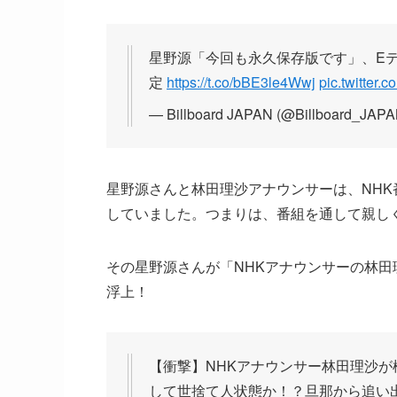
星野源「今回も永久保存版です」、E
定
https://t.co/bBE3le4Wwj
pic.twitter.
— Billboard JAPAN (@Billboard_JAP
星野源さんと林田理沙アナウンサーは、NH
していました。つまりは、番組を通して親し
その星野源さんが「NHKアナウンサーの林田
浮上！
【衝撃】NHKアナウンサー林田理沙
して世捨て人状態か！？旦那から追い