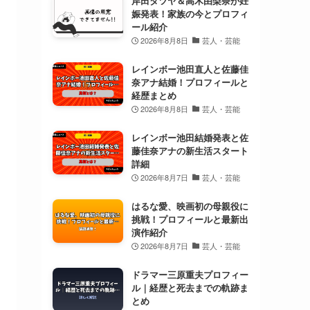
岸田タツヤ＆高木由梨奈が妊
娠発表！家族の今とプロフィ
ール紹介
2026年8月8日
芸人・芸能
レインボー池田直人と佐藤佳
奈アナ結婚！プロフィールと
経歴まとめ
2026年8月8日
芸人・芸能
レインボー池田結婚発表と佐
藤佳奈アナの新生活スタート
詳細
2026年8月7日
芸人・芸能
はるな愛、映画初の母親役に
挑戦！プロフィールと最新出
演作紹介
2026年8月7日
芸人・芸能
ドラマー三原重夫プロフィー
ル｜経歴と死去までの軌跡ま
とめ