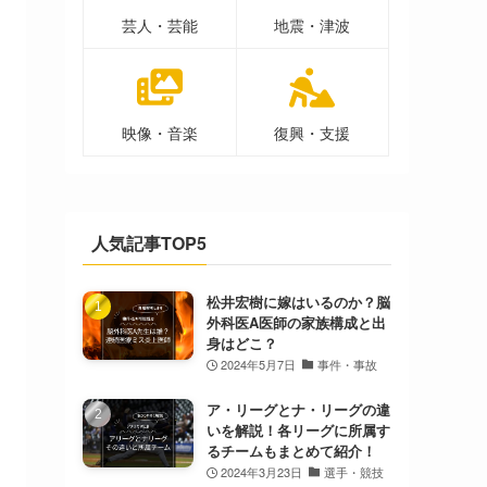
芸人・芸能
地震・津波
映像・音楽
復興・支援
人気記事TOP5
松井宏樹に嫁はいるのか？脳
外科医A医師の家族構成と出
身はどこ？
2024年5月7日
事件・事故
ア・リーグとナ・リーグの違
いを解説！各リーグに所属す
るチームもまとめて紹介！
2024年3月23日
選手・競技