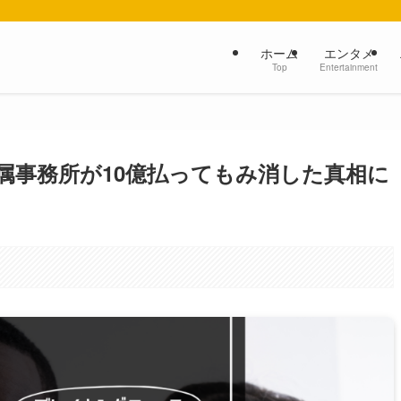
ホーム
エンタメ
Top
Entertainment
属事務所が10億払ってもみ消した真相に
。