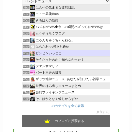
はんべの気ままな徒然日記
58位
ニュー芸能速ch
59位
きろはんの随想
60位
バズるNEWS◆今この瞬間バズってるNEWSはコレだ！
61位
もうそうちくブログ
62位
にゃんちゅうちゃんねる。
63位
はらさわ-お役立ち通信
64位
ビンビンいっとこ！
65位
そうだったのか！知らなかった！
66位
ファンサマリィ
67位
パート主夫の日常
68位
ザッツ雑学ニュース- あなたが知りたい雑学ニュース
69位
世界のはみ出しニュースまとめ
70位
芸能ブレイキングニュース
71位
そこはかとなく愉しからずや
72位
このカテゴリを全て表示
参加する
このブログに投票する