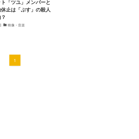
ット「ツユ」メンバーと
動休止は「ぷす」の殺人
由？
日
映像・音楽
1