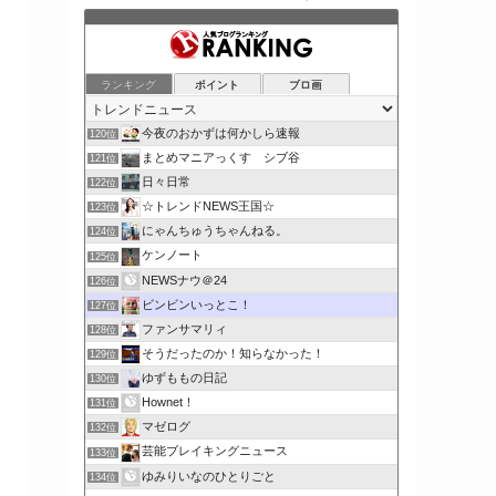
ランキング
ポイント
ブロ画
今夜のおかずは何かしら速報
120位
まとめマニアっくす シブ谷
121位
日々日常
122位
☆トレンドNEWS王国☆
123位
にゃんちゅうちゃんねる。
124位
ケンノート
125位
NEWSナウ＠24
126位
ビンビンいっとこ！
127位
ファンサマリィ
128位
そうだったのか！知らなかった！
129位
ゆずももの日記
130位
Hownet！
131位
マゼログ
132位
芸能ブレイキングニュース
133位
ゆみりいなのひとりごと
134位