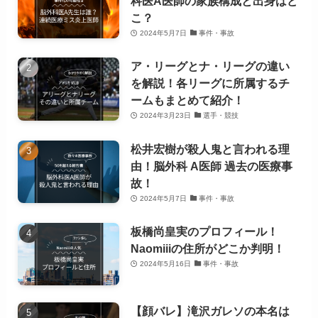
科医A医師の家族構成と出身はど
こ？
2024年5月7日
事件・事故
ア・リーグとナ・リーグの違い
を解説！各リーグに所属するチ
ームもまとめて紹介！
2024年3月23日
選手・競技
松井宏樹が殺人鬼と言われる理
由！脳外科 A医師 過去の医療事
故！
2024年5月7日
事件・事故
板橋尚皇実のプロフィール！
Naomiiiの住所がどこか判明！
2024年5月16日
事件・事故
【顔バレ】滝沢ガレソの本名は