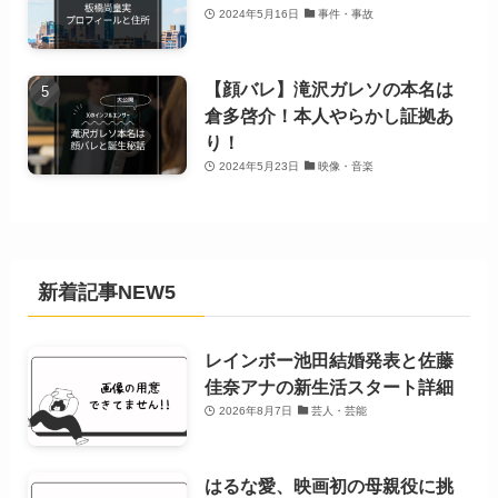
2024年5月16日
事件・事故
【顔バレ】滝沢ガレソの本名は
倉多啓介！本人やらかし証拠あ
り！
2024年5月23日
映像・音楽
新着記事NEW5
レインボー池田結婚発表と佐藤
佳奈アナの新生活スタート詳細
2026年8月7日
芸人・芸能
はるな愛、映画初の母親役に挑