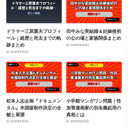
ドラマー三原重夫プロフィ
田中みな実結婚＆妊娠後初
ール｜経歴と死去までの軌
の公の場と家族関係まとめ
跡まとめ
2026年8月6日
2026年8月6日
松本人志企画『ドキュメン
小学館マンガワン問題｜性
タル』米国版制作決定の全
加害漫画家の別名義起用の
貌と展望
真相とは
2026年8月5日
2026年8月4日