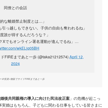
同僚との会話
的な離婚禁止制度とは…」
も引っ越しもできない。子供の自由も奪われるね」
度誰が得するんだろうな？」
？Xでもオンライン署名運動が進んでるね」…
twitter.com/wkELjq05BH
REまであと一歩 (@taka21212574)
April 12,
2024
ー＠投資×物販でサイドFIREまであと一歩
離婚後共同親権の導入に向けた民法改正案
」の危機が起こっ
事実婚はもちろん、子どもに関わる仕事をしている皆さまに