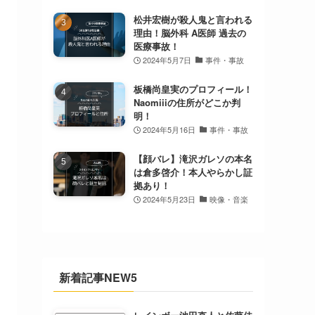
松井宏樹が殺人鬼と言われる
理由！脳外科 A医師 過去の
医療事故！
2024年5月7日
事件・事故
板橋尚皇実のプロフィール！
Naomiiiの住所がどこか判
明！
2024年5月16日
事件・事故
【顔バレ】滝沢ガレソの本名
は倉多啓介！本人やらかし証
拠あり！
2024年5月23日
映像・音楽
新着記事NEW5