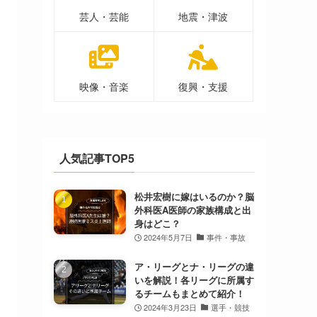
芸人・芸能
地震・津波
映像・音楽
復興・支援
人気記事TOP5
松井宏樹に嫁はいるのか？脳
外科医A医師の家族構成と出
身はどこ？
2024年5月7日
事件・事故
ア・リーグとナ・リーグの違
いを解説！各リーグに所属す
るチームもまとめて紹介！
2024年3月23日
選手・競技