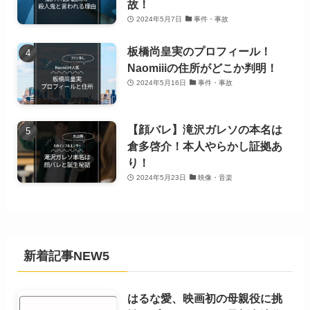
故！
2024年5月7日
事件・事故
板橋尚皇実のプロフィール！
Naomiiiの住所がどこか判明！
2024年5月16日
事件・事故
【顔バレ】滝沢ガレソの本名は
倉多啓介！本人やらかし証拠あ
り！
2024年5月23日
映像・音楽
新着記事NEW5
はるな愛、映画初の母親役に挑