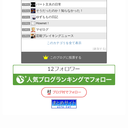
パート主夫の日常
130位
そうだったのか！知らなかった！
131位
ゆずももの日記
132位
Hownet！
133位
マゼログ
134位
芸能ブレイキングニュース
135位
このカテゴリを全て表示
参加する
このブログに投票する