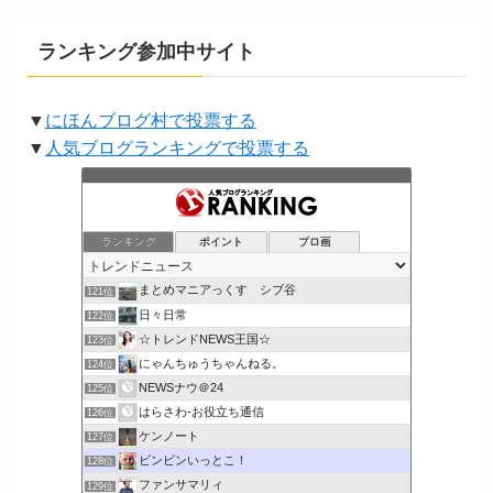
ランキング参加中サイト
▼
にほんブログ村で投票する
▼
人気ブログランキングで投票する
ランキング
ポイント
ブロ画
まとめマニアっくす シブ谷
121位
日々日常
122位
☆トレンドNEWS王国☆
123位
にゃんちゅうちゃんねる。
124位
NEWSナウ＠24
125位
はらさわ-お役立ち通信
126位
ケンノート
127位
ビンビンいっとこ！
128位
ファンサマリィ
129位