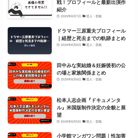
戦！プロフィールと最新出演作
紹介
2026年8月7日
芸人・芸能
ドラマー三原重夫プロフィール
｜経歴と死去までの軌跡まとめ
2026年8月6日
芸人・芸能
田中みな実結婚＆妊娠後初の公
の場と家族関係まとめ
2026年8月6日
芸人・芸能
松本人志企画『ドキュメンタ
ル』米国版制作決定の全貌と展
望
2026年8月5日
芸人・芸能
小学館マンガワン問題｜性加害