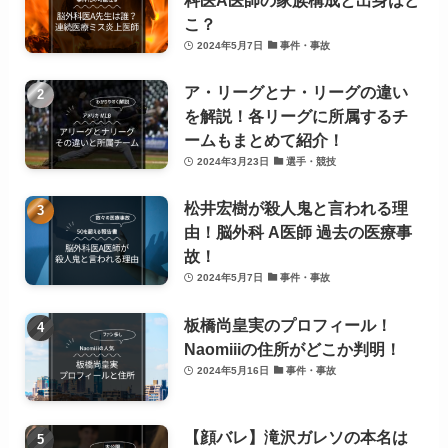
こ？
2024年5月7日
事件・事故
ア・リーグとナ・リーグの違い
を解説！各リーグに所属するチ
ームもまとめて紹介！
2024年3月23日
選手・競技
松井宏樹が殺人鬼と言われる理
由！脳外科 A医師 過去の医療事
故！
2024年5月7日
事件・事故
板橋尚皇実のプロフィール！
Naomiiiの住所がどこか判明！
2024年5月16日
事件・事故
【顔バレ】滝沢ガレソの本名は