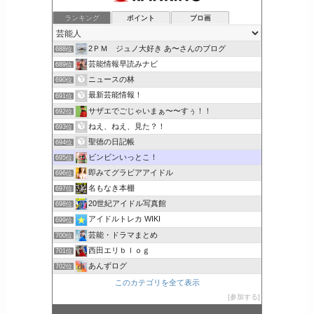
ランキング
ポイント
ブロ画
2ＰＭ ジュノ大好き あ〜さんのブログ
688位
芸能情報早読みナビ
689位
ニュースの林
690位
最新芸能情報！
691位
サザエでごじゃいまぁ〜〜すぅ！！
692位
ねえ、ねえ、見た？！
693位
聖徳の日記帳
694位
ビンビンいっとこ！
695位
即みてグラビアアイドル
696位
名もなき本棚
697位
20世紀アイドル写真館
698位
アイドルトレカ WIKI
699位
芸能・ドラマまとめ
700位
西田エリｂｌｏｇ
701位
あんずログ
702位
このカテゴリを全て表示
参加する