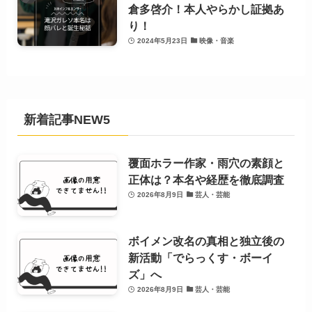
倉多啓介！本人やらかし証拠あ
り！
2024年5月23日
映像・音楽
新着記事NEW5
覆面ホラー作家・雨穴の素顔と
正体は？本名や経歴を徹底調査
2026年8月9日
芸人・芸能
ボイメン改名の真相と独立後の
新活動「でらっくす・ボーイ
ズ」へ
2026年8月9日
芸人・芸能