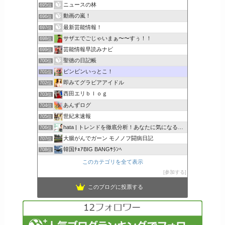
ニュースの林
695位
動画の嵐！
696位
最新芸能情報！
697位
サザエでごじゃいまぁ〜〜すぅ！！
698位
芸能情報早読みナビ
699位
聖徳の日記帳
700位
ビンビンいっとこ！
701位
即みてグラビアアイドル
702位
西田エリｂｌｏｇ
703位
あんずログ
704位
世紀末速報
705位
hata | トレンドを徹底分析！あなたに気になるここで解決
706位
大腸がんでガーン モノノフ闘病日記
707位
韓国ﾁｮｱBIG BANGｻﾗﾝﾍ
708位
このカテゴリを全て表示
参加する
このブログに投票する