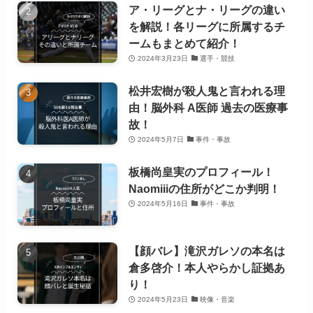
ア・リーグとナ・リーグの違い
を解説！各リーグに所属するチ
ームもまとめて紹介！
2024年3月23日
選手・競技
松井宏樹が殺人鬼と言われる理
由！脳外科 A医師 過去の医療事
故！
2024年5月7日
事件・事故
板橋尚皇実のプロフィール！
Naomiiiの住所がどこか判明！
2024年5月16日
事件・事故
【顔バレ】滝沢ガレソの本名は
倉多啓介！本人やらかし証拠あ
り！
2024年5月23日
映像・音楽