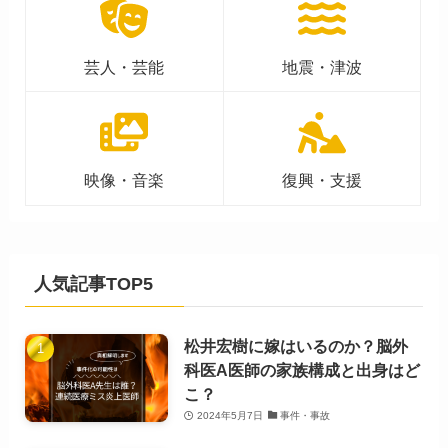
芸人・芸能
地震・津波
映像・音楽
復興・支援
人気記事TOP5
松井宏樹に嫁はいるのか？脳外
科医A医師の家族構成と出身はど
こ？
2024年5月7日
事件・事故