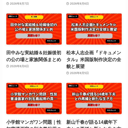
2026年8月7日
2026年8月6日
田中みな実結婚＆妊娠後初
松本人志企画『ドキュメン
の公の場と家族関係まとめ
タル』米国版制作決定の全
貌と展望
2026年8月6日
2026年8月5日
小学館マンガワン問題｜性
新山千春が語る14歳年下