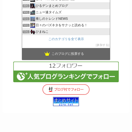
ひるデンまとめブログ
49位
ニュー速タイムズ
50位
推しのトレンドNEWS
51位
日々のバズネタをサクッと読める！
52位
ひまねこ
53位
このカテゴリを全て表示
参加する
このブログに投票する