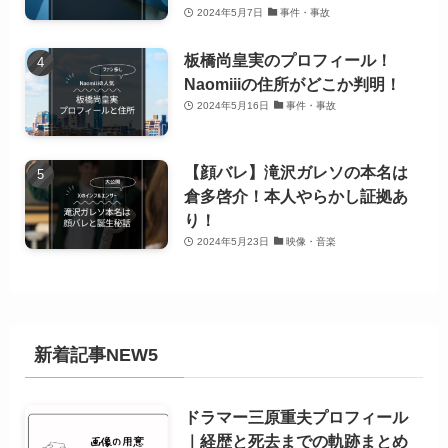
2024年5月7日
事件・事故
板橋尚皇実のプロフィール！
Naomiiiの住所がどこか判明！
2024年5月16日
事件・事故
【顔バレ】滝沢ガレソの本名は
倉多啓介！本人やらかし証拠あ
り！
2024年5月23日
映像・音楽
新着記事NEW5
ドラマー三原重夫プロフィール
｜経歴と死去までの軌跡まとめ