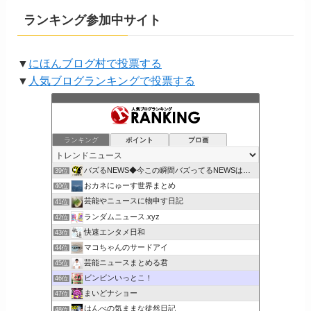
ランキング参加中サイト
▼
にほんブログ村で投票する
▼
人気ブログランキングで投票する
ランキング
ポイント
ブロ画
バズるNEWS◆今この瞬間バズってるNEWSはコレだ！
39位
おカネにゅーす世界まとめ
40位
芸能やニュースに物申す日記
41位
ランダムニュース.xyz
42位
快速エンタメ日和
43位
マコちゃんのサードアイ
44位
芸能ニュースまとめる君
45位
ビンビンいっとこ！
46位
まいどナショー
47位
はんべの気ままな徒然日記
48位