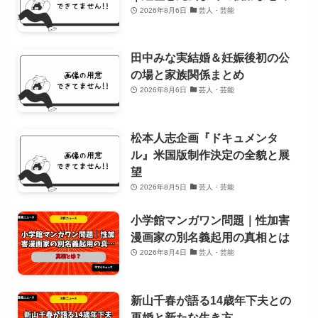
2026年8月6日
芸人・芸能
田中みな実結婚＆妊娠後初の公
の場と家族関係まとめ
2026年8月6日
芸人・芸能
松本人志企画『ドキュメンタ
ル』米国版制作決定の全貌と展
望
2026年8月5日
芸人・芸能
小学館マンガワン問題｜性加害
漫画家の別名義起用の真相とは
2026年8月4日
芸人・芸能
新山千春が語る14歳年下夫との
再婚と新たな生き方