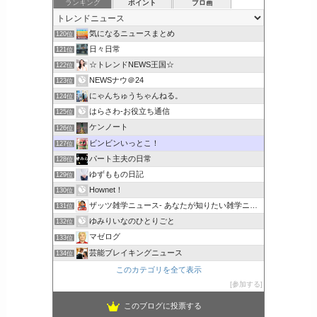
ランキング
ポイント
ブロ画
気になるニュースまとめ
120位
日々日常
121位
☆トレンドNEWS王国☆
122位
NEWSナウ＠24
123位
にゃんちゅうちゃんねる。
124位
はらさわ-お役立ち通信
125位
ケンノート
126位
ビンビンいっとこ！
127位
パート主夫の日常
128位
ゆずももの日記
129位
Hownet！
130位
ザッツ雑学ニュース- あなたが知りたい雑学ニュース
131位
ゆみりいなのひとりごと
132位
マゼログ
133位
芸能ブレイキングニュース
134位
このカテゴリを全て表示
参加する
このブログに投票する