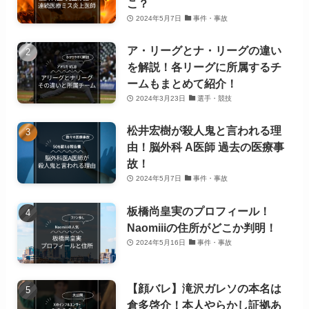
こ？
2024年5月7日
事件・事故
ア・リーグとナ・リーグの違い
を解説！各リーグに所属するチ
ームもまとめて紹介！
2024年3月23日
選手・競技
松井宏樹が殺人鬼と言われる理
由！脳外科 A医師 過去の医療事
故！
2024年5月7日
事件・事故
板橋尚皇実のプロフィール！
Naomiiiの住所がどこか判明！
2024年5月16日
事件・事故
【顔バレ】滝沢ガレソの本名は
倉多啓介！本人やらかし証拠あ