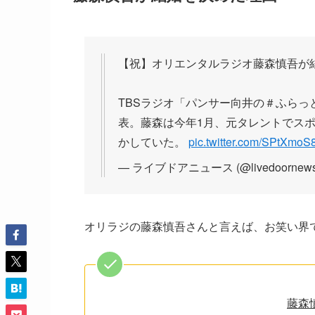
【祝】オリエンタルラジオ藤森慎吾が
TBSラジオ「パンサー向井の＃ふら
表。藤森は今年1月、元タレントでス
かしていた。
pic.twitter.com/SPtXmoS
— ライブドアニュース (@livedoornew
オリラジの藤森慎吾さんと言えば、お笑い界
藤森