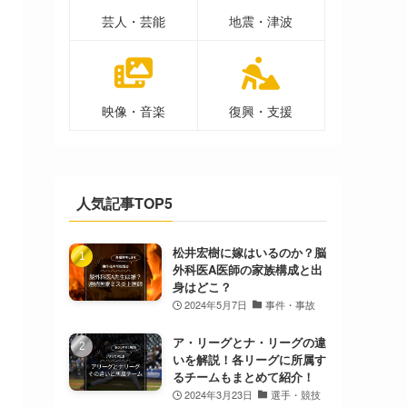
芸人・芸能
地震・津波
映像・音楽
復興・支援
人気記事TOP5
松井宏樹に嫁はいるのか？脳
外科医A医師の家族構成と出
身はどこ？
2024年5月7日
事件・事故
ア・リーグとナ・リーグの違
いを解説！各リーグに所属す
るチームもまとめて紹介！
2024年3月23日
選手・競技