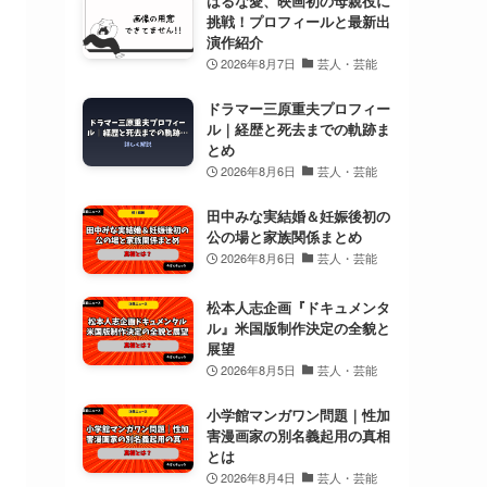
はるな愛、映画初の母親役に
挑戦！プロフィールと最新出
演作紹介
2026年8月7日
芸人・芸能
ドラマー三原重夫プロフィー
ル｜経歴と死去までの軌跡ま
とめ
2026年8月6日
芸人・芸能
田中みな実結婚＆妊娠後初の
公の場と家族関係まとめ
2026年8月6日
芸人・芸能
松本人志企画『ドキュメンタ
ル』米国版制作決定の全貌と
展望
2026年8月5日
芸人・芸能
小学館マンガワン問題｜性加
害漫画家の別名義起用の真相
とは
2026年8月4日
芸人・芸能