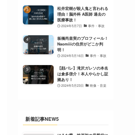
松井宏樹が殺人鬼と言われる
理由！脳外科 A医師 過去の
医療事故！
2024年5月7日
事件・事故
板橋尚皇実のプロフィール！
Naomiiiの住所がどこか判
明！
2024年5月16日
事件・事故
【顔バレ】滝沢ガレソの本名
は倉多啓介！本人やらかし証
拠あり！
2024年5月23日
映像・音楽
新着記事NEW5