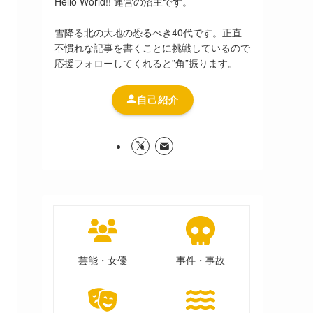
Hello World!! 運営の沼主です。
雪降る北の大地の恐るべき40代です。正直
不慣れな記事を書くことに挑戦しているので
応援フォローしてくれると”角”振ります。
自己紹介
芸能・女優
事件・事故