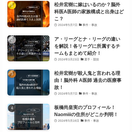
松井宏樹に嫁はいるのか？脳外
科医A医師の家族構成と出身はど
こ？
2024年5月7日
事件・事故
ア・リーグとナ・リーグの違い
を解説！各リーグに所属するチ
ームもまとめて紹介！
2024年3月23日
選手・競技
松井宏樹が殺人鬼と言われる理
由！脳外科 A医師 過去の医療事
故！
2024年5月7日
事件・事故
板橋尚皇実のプロフィール！
Naomiiiの住所がどこか判明！
2024年5月16日
事件・事故