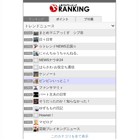
ランキング
ポイント
ブロ画
まとめマニアっくす シブ谷
121位
日々日常
122位
☆トレンドNEWS王国☆
123位
にゃんちゅうちゃんねる。
124位
NEWSナウ＠24
125位
はらさわ-お役立ち通信
126位
ケンノート
127位
ビンビンいっとこ！
128位
ファンサマリィ
129位
パート主夫の日常
130位
そうだったのか！知らなかった！
131位
ゆずももの日記
132位
Hownet！
133位
マゼログ
134位
芸能ブレイキングニュース
135位
このカテゴリを全て表示