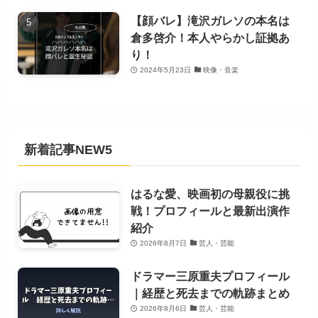
【顔バレ】滝沢ガレソの本名は
倉多啓介！本人やらかし証拠あ
り！
2024年5月23日
映像・音楽
新着記事NEW5
はるな愛、映画初の母親役に挑
戦！プロフィールと最新出演作
紹介
2026年8月7日
芸人・芸能
ドラマー三原重夫プロフィール
｜経歴と死去までの軌跡まとめ
2026年8月6日
芸人・芸能