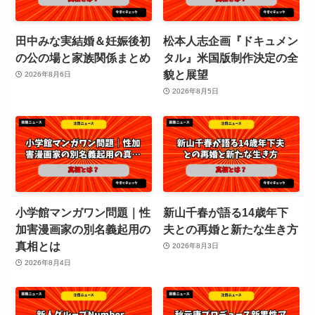
田中みな実結婚＆妊娠後初
松本人志企画『ドキュメン
の公の場と家族関係まとめ
タル』米国版制作決定の全
貌と展望
2026年8月6日
2026年8月5日
小学館マンガワン問題｜性
新山千春が語る14歳年下
加害漫画家の別名義起用の
夫との再婚と新たな生き方
真相とは
2026年8月3日
2026年8月4日