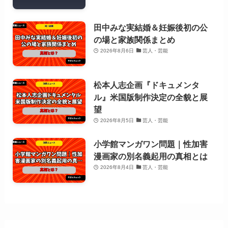
田中みな実結婚＆妊娠後初の公
の場と家族関係まとめ
2026年8月6日
芸人・芸能
松本人志企画『ドキュメンタ
ル』米国版制作決定の全貌と展
望
2026年8月5日
芸人・芸能
小学館マンガワン問題｜性加害
漫画家の別名義起用の真相とは
2026年8月4日
芸人・芸能