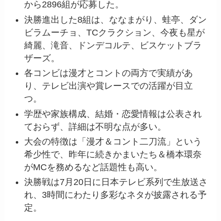
から2896組が応募した。
決勝進出した8組は、ななまがり、蛙亭、ダン
ビラムーチョ、TCクラクション、今夜も星が
綺麗、滝音、ドンデコルテ、ビスケットブラ
ザーズ。
各コンビは漫才とコントの両方で実績があ
り、テレビ出演や賞レースでの活躍が目立
つ。
学歴や家族構成、結婚・恋愛情報は公表され
ておらず、詳細は不明な点が多い。
大会の特徴は「漫才＆コント二刀流」という
希少性で、昨年に続きかまいたち＆橋本環奈
がMCを務めるなど話題性も高い。
決勝戦は7月20日に日本テレビ系列で生放送さ
れ、3時間にわたり多彩なネタが披露される予
定。