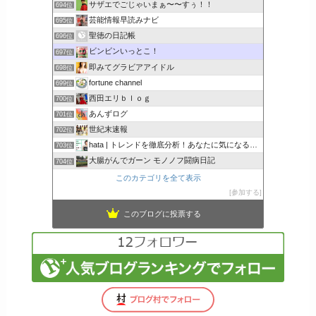
サザエでごじゃいまぁ〜〜すぅ！！
694位
芸能情報早読みナビ
695位
聖徳の日記帳
696位
ビンビンいっとこ！
697位
即みてグラビアアイドル
698位
fortune channel
699位
西田エリｂｌｏｇ
700位
あんずログ
701位
世紀末速報
702位
hata | トレンドを徹底分析！あなたに気になるここで解決
703位
大腸がんでガーン モノノフ闘病日記
704位
このカテゴリを全て表示
参加する
このブログに投票する