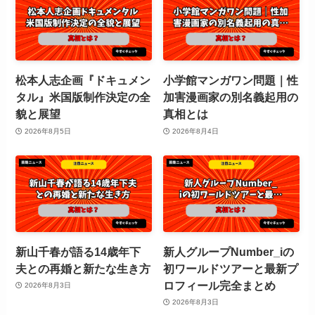
松本人志企画『ドキュメン
小学館マンガワン問題｜性
タル』米国版制作決定の全
加害漫画家の別名義起用の
貌と展望
真相とは
2026年8月5日
2026年8月4日
新山千春が語る14歳年下
新人グループNumber_iの
夫との再婚と新たな生き方
初ワールドツアーと最新プ
ロフィール完全まとめ
2026年8月3日
2026年8月3日