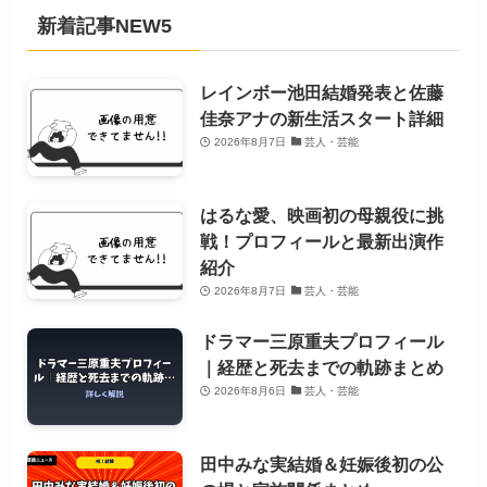
新着記事NEW5
レインボー池田結婚発表と佐藤
佳奈アナの新生活スタート詳細
2026年8月7日
芸人・芸能
はるな愛、映画初の母親役に挑
戦！プロフィールと最新出演作
紹介
2026年8月7日
芸人・芸能
ドラマー三原重夫プロフィール
｜経歴と死去までの軌跡まとめ
2026年8月6日
芸人・芸能
田中みな実結婚＆妊娠後初の公