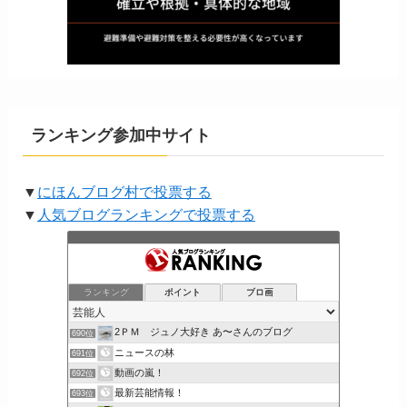
ランキング参加中サイト
▼
にほんブログ村で投票する
▼
人気ブログランキングで投票する
ランキング
ポイント
ブロ画
2ＰＭ ジュノ大好き あ〜さんのブログ
690位
ニュースの林
691位
動画の嵐！
692位
最新芸能情報！
693位