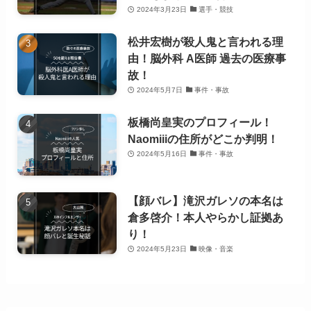
2024年3月23日
選手・競技
松井宏樹が殺人鬼と言われる理
由！脳外科 A医師 過去の医療事
故！
2024年5月7日
事件・事故
板橋尚皇実のプロフィール！
Naomiiiの住所がどこか判明！
2024年5月16日
事件・事故
【顔バレ】滝沢ガレソの本名は
倉多啓介！本人やらかし証拠あ
り！
2024年5月23日
映像・音楽