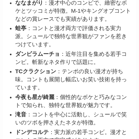
ななまがり
：漫才中心のコンビで、緻密なボ
ケとツッコミが特徴。M-1やキングオブコント
などの賞レースでも実績があります。
蛙亭
：コントと漫才両方で評価される実力
派。シュールで独特な世界観がファンを惹き
つけています。
ダンビラムーチョ
：近年注目を集める若手コ
ンビ。斬新なネタ作りで話題に。
TCクラクション
：テンポの良い漫才が持ち
味。コントも展開し幅広いお笑い技術を持っ
ています。
今夜も星が綺麗
：個性的なボケと巧みなコン
トで知られ、独特な世界観が魅力です。
滝音
：コントを中心に活動し、シュールで笑
いのツボを押さえたネタが特徴。
ドンデコルテ
：実力派の若手コンビ。漫才と