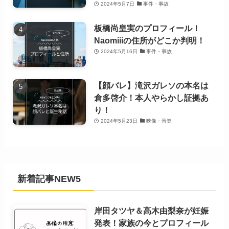
2024年5月7日
事件・事故
板橋尚皇実のプロフィール！
Naomiiiの住所がどこか判明！
2024年5月16日
事件・事故
【顔バレ】滝沢ガレソの本名は
倉多啓介！本人やらかし証拠あ
り！
2024年5月23日
映像・音楽
新着記事NEW5
岸田タツヤ＆高木由梨奈が妊娠
発表！家族の今とプロフィール